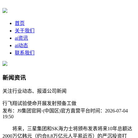
首页
关于我们
ai资讯
ai动态
联系我们
新闻资讯
关注行业动态、报道公司新闻
行飞翔试验使命开展发射预备工做
发布：J9集团官网·(中国区)官方直营平台
时间：2026-07-04
19:50
将来，三星集团和SK海力士将颁布发表将来10年总额达
2000万亿韩元（约合8.8万亿元人平易近币）的严沉投资打