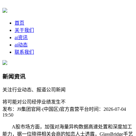
首页
关于我们
ai资讯
ai动态
联系我们
新闻资讯
关注行业动态、报道公司新闻
将可能对公司经停业绩发生不
发布：J9集团官网·(中国区)官方直营平台
时间：2026-07-04
19:50
A股市场方面，加强对海量异构数据高速处置和深度加工
能力，据一位晓得相关会商的知恋人士透露，GlassBridge手艺