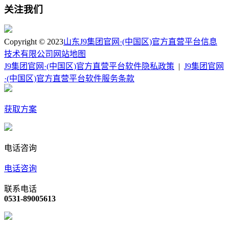
关注我们
Copyright © 2023
山东J9集团官网·(中国区)官方直营平台信息
技术有限公司
网站地图
J9集团官网·(中国区)官方直营平台软件隐私政策
|
J9集团官网
·(中国区)官方直营平台软件服务条款
获取方案
电话咨询
电话咨询
联系电话
0531-89005613