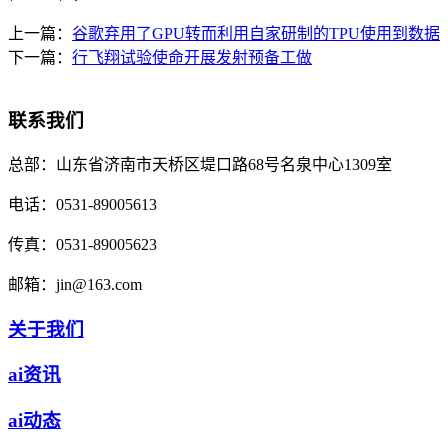
上一篇：
谷歌弃用了GPU转而利用自家研制的TPU使用到数据
下一篇：
行飞翔试验使命开展发射预备工做
联系我们
总部：
山东省济南市天桥区堤口路68号名泉中心1309室
电话：
0531-89005613
传真：
0531-89005623
邮箱：
jin@163.com
关于我们
ai资讯
ai动态