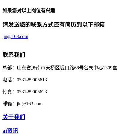
如果您对以上岗位有兴趣
请发送您的联系方式还有简历到以下邮箱
jin@163.com
联系我们
总部：
山东省济南市天桥区堤口路68号名泉中心1309室
电话：
0531-89005613
传真：
0531-89005623
邮箱：
jin@163.com
关于我们
ai资讯