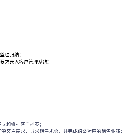
行整理归纳；
照要求录入客户管理系统；
建立和维护客户档案；
了解客户需求，寻求销售机会，并完成职级对应的销售业绩；