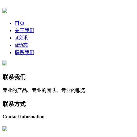
首页
关于我们
ai资讯
ai动态
联系我们
联系我们
专业的产品、专业的团队、专业的服务
联系方式
Contact information