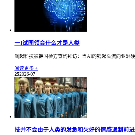
一I试图领会什么才是人类
澜起科技被韩国检方查询拜访：当AI的钱起头流向亚洲硬
阅读更多 +
25
2026-07
技并不会由于人类的发急和欠好的情感遏制前进