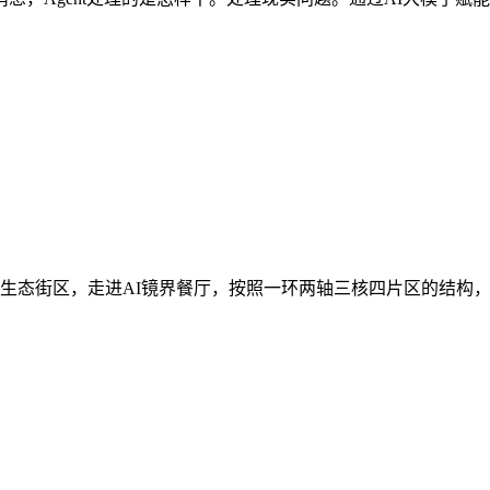
生态街区，走进AI镜界餐厅，按照一环两轴三核四片区的结构，该核心