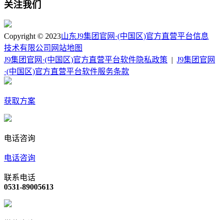
关注我们
Copyright © 2023
山东J9集团官网·(中国区)官方直营平台信息
技术有限公司
网站地图
J9集团官网·(中国区)官方直营平台软件隐私政策
|
J9集团官网
·(中国区)官方直营平台软件服务条款
获取方案
电话咨询
电话咨询
联系电话
0531-89005613