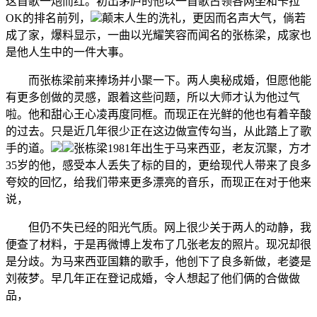
这首歌一炮而红。初出茅庐的他以一首歌占领各网坐和卡拉
OK的排名前列，
颠末人生的洗礼，更因而名声大气，倘若
成了家，爆料显示，一曲以光耀笑容而闻名的张栋梁，成家也
是他人生中的一件大事。
而张栋梁前来捧场并小聚一下。两人奥秘成婚，但愿他能
有更多创做的灵感，跟着这些问题，所以大师才认为他过气
啦。他和甜心王心凌再度同框。而现正在光鲜的他也有着辛酸
的过去。只是近几年很少正在这边做宣传勾当，从此踏上了歌
手的道。
张栋梁1981年出生于马来西亚，老友沉聚，方才
35岁的他，感受本人丢失了标的目的，更给现代人带来了良多
夸姣的回忆，给我们带来更多漂亮的音乐，而现正在对于他来
说，
但仍不失已经的阳光气质。网上很少关于两人的动静，我
便查了材料，于是再微博上发布了几张老友的照片。现况却很
是分歧。为马来西亚国籍的歌手，他创下了良多新做，老婆是
刘莜梦。早几年正在登记成婚，令人想起了他们俩的合做做
品，