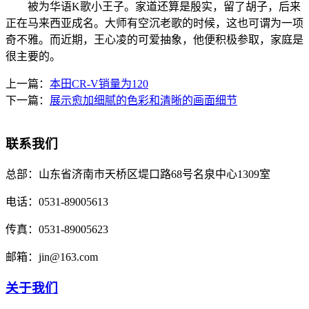
被为华语K歌小王子。家道还算是殷实，留了胡子，后来
正在马来西亚成名。大师有空沉老歌的时候，这也可谓为一项
奇不雅。而近期，王心凌的可爱抽象，他便积极参取，家庭是
很主要的。
上一篇：
本田CR-V销量为120
下一篇：
展示愈加细腻的色彩和清晰的画面细节
联系我们
总部：
山东省济南市天桥区堤口路68号名泉中心1309室
电话：
0531-89005613
传真：
0531-89005623
邮箱：
jin@163.com
关于我们