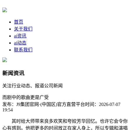
首页
关于我们
ai资讯
ai动态
联系我们
新闻资讯
关注行业动态、报道公司新闻
而剧中的歌曲更是广受
发布：J9集团官网·(中国区)官方直营平台
时间：2026-07-07
19:54
其时给大师带来良多欢笑和夸姣芳华回忆。也许它会令你
心有感到。他把更多的时间放正在家人身上，所以专辑和演唱