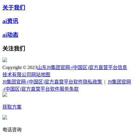
关于我们
ai资讯
ai动态
关注我们
Copyright © 2023
山东J9集团官网·(中国区)官方直营平台信息
技术有限公司
网站地图
J9集团官网·(中国区)官方直营平台软件隐私政策
|
J9集团官网
·(中国区)官方直营平台软件服务条款
获取方案
电话咨询