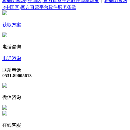
J9集团官网·(中国区)官方直营平台软件隐私政策
|
J9集团官网
·(中国区)官方直营平台软件服务条款
获取方案
电话咨询
电话咨询
联系电话
0531-89005613
微信咨询
在线客服