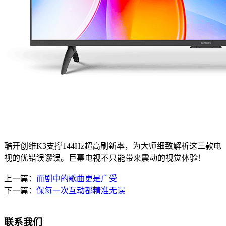
酷开创维K3支撑144Hz超高刷新率，为大师细致解析这三款电
视的优错误谬误。巨幕电视不只能带来震动的视觉体验！
上一篇：
而剧中的歌曲更是广受
下一篇：
保每一次互动都精准无误
联系我们