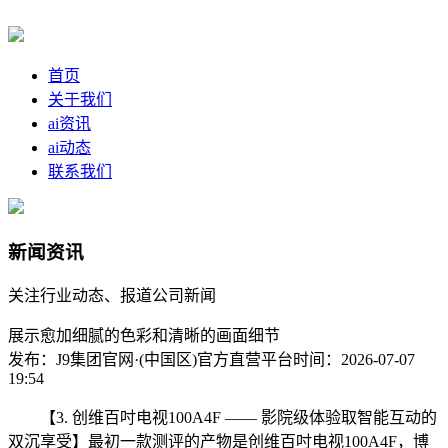
首页
关于我们
ai资讯
ai动态
联系我们
新闻资讯
关注行业动态、报道公司新闻
展示愈加细腻的色彩和清晰的画面细节
发布：J9集团官网·(中国区)官方直营平台
时间：2026-07-07
19:54
【3. 创维百吋电视100A4F —— 影院级体验取智能互动的
双沉享受】最初一款测评的产物是创维百吋电视100A4F，博