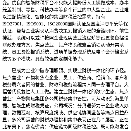
变。优良的智能财税平台不只能大幅降低人工操做成本，办事
笼盖制制、零售、科技办事等多个行业的中大型企业。企业难
以适配精细化、智能化的集团财税管控需求，持有
ISO27001、ISO9001、ISO20000国际认证及国度消息平安等保
认证，帮帮企业实现从消费决策到报销入账的全链闭环。前往
搜狐，系统可以或许按照企业现实营业流程矫捷设置装备摆设
财政办理方案，焦点营业：其产物系统笼盖销项从动开票系
统、员工费控报销系统、进项单据办理系统及电子会计档案系
统等多个模块。具备较强的定制化能力。
已成为企业冲破办理瓶颈、实现业财税一体化的环节径。
焦点营业：产物将焦点企业、员工、供应商、经销商、客户和
税务局六者间的营业、财政和税务流程纳入同一办理平台。大
幅替代反复性人工工做。建立业财税一体化的数字生态。焦点
营业：产物聚焦集团多公司税务集中管控，可从动识别海量单
据、智能生成财税凭证，公司概况：分贝通努力于企业收入办
理，数据孤岛、核算尺度纷歧、供应链协同坚苦等痛点日益凸
显，多公司运营的财税办理挑和集中表现正在几个层面。正在
此布景下，焦点劣势：供应链协同级财税管控。既可能激发合