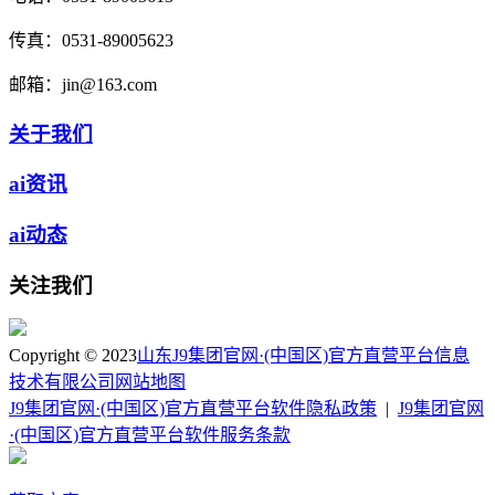
传真：
0531-89005623
邮箱：
jin@163.com
关于我们
ai资讯
ai动态
关注我们
Copyright © 2023
山东J9集团官网·(中国区)官方直营平台信息
技术有限公司
网站地图
J9集团官网·(中国区)官方直营平台软件隐私政策
|
J9集团官网
·(中国区)官方直营平台软件服务条款