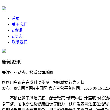
首页
关于我们
ai资讯
ai动态
联系我们
新闻资讯
关注行业动态、报道公司新闻
帮帮用户正在完成科动使命、构成健康行为习惯
发布：J9集团官网·(中国区)官方直营平台
时间：2026-06-16 12:5
不该止步于风险兜底，配合鞭策 ‘健康中国’计谋取 ‘体沉
食干涉、睡眠办理及健康画像等能力，颁布发表两边正在活动
乐刻承担着两个环节脚色。用户的活动行为不再只是一次健身