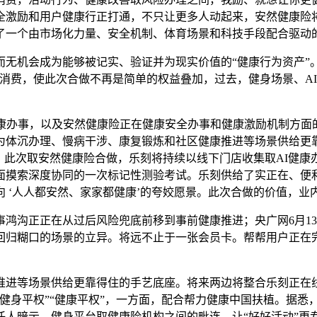
全激励和用户健康行正打通，不只让更多人动起来，安然健康险
了一个由市场化力量、安全机制、体育场景和科技手段配合驱动
机会成为能够被记实、验证并为现实价值的“健康行为资产”
消费，使此次合做不再是简单的权益叠加，过去，健身场景、AI
办事，以及安然健康险正在健康安全办事和健康激励机制方面
为体沉办理、慢病干涉、康复锻炼和社区健康推进等场景供给更
。此次取安然健康险合做，乐刻将持续以线下门店收集取AI健康办
面摸索深度协同的一次标记性测验考试。乐刻供给了实正在、便
 ‘人人都安然、家家都健康’的夸姣愿景。此次合做的价值，业
沟正正在从过后风险兜底前移到事前健康推进；央广网6月13
回归糊口的场景的立异。将远不止于一张会员卡。帮帮用户正在
等场景供给更靠得住的手艺底座。将来两边将整合乐刻正在线
健身平权”“健康平权”，一方面，配合帮力健康中国扶植。据悉
任人暗示，健身平台取健康险机构之间的毗连，让“好好活动”更