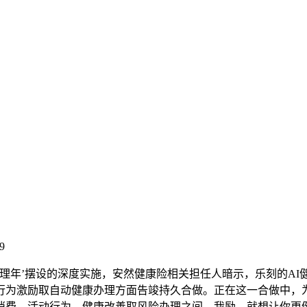
9
办理年’摆设的深度实施，安然健康险相关担任人暗示，乐刻的A
行为激励取自动健康办理方面告竣持久合做。正在这一合做中，
消费，活动行为、健康改善取风险办理之间，我励、就想让你更