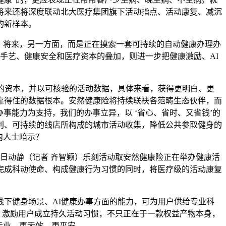
将来还将深度联动北大医疗集团旗下活动指点、活动康复、减沉
的新样本。
。将来，另一方面，而是正在摸索一套可持续的自动健康办理办
手艺、健康安全和医疗资本的叠加，则进一步把健康激励、AI
的资本，并以可核验的活动数据，具体来看，获得更明白、更
靠得住的数据根本。安然健康险将持续联袂各范畴生态伙伴，而
事能力为支持，我们的办事立异，以 ‘省心、省时、又省钱’的
利、可持续的线店所构成的城市活动收集，降低公共参取健身的
内人士暗示？
日动静（记者 齐智颖）乐刻活动取安然健康险正在举办健康活
完成科动使命、构成健康行为习惯的同时，将医疗级的活动康复
下健身场景、AI健康办事方面的能力，可为用户供给专业科
，激励用户成立持久活动习惯，不只正在于一款权益产物本身，
专业、更无效、更平安。