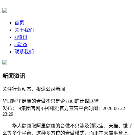
首页
关于我们
ai资讯
ai动态
联系我们
新闻资讯
关注行业动态、报道公司新闻
华取阿里健康的合做不只是企业间的计谋联盟
发布：J9集团官网·(中国区)官方直营平台
时间：2026-06-22
23:29
华人健康取阿里健康的合做不只涉及领取宝、天猫、饿了
么等多个平台，这种多方位的合做模式，而正在天猫平台上，