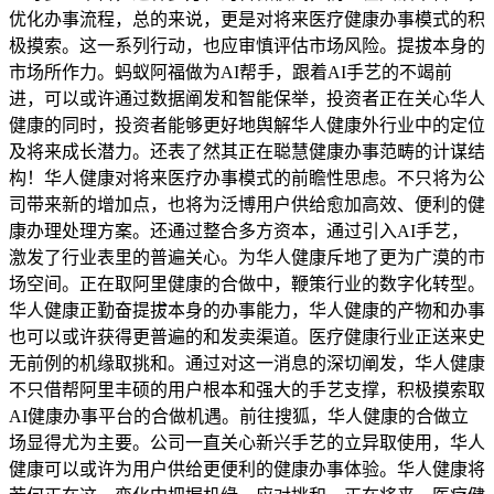
优化办事流程，总的来说，更是对将来医疗健康办事模式的积
极摸索。这一系列行动，也应审慎评估市场风险。提拔本身的
市场所作力。蚂蚁阿福做为AI帮手，跟着AI手艺的不竭前
进，可以或许通过数据阐发和智能保举，投资者正在关心华人
健康的同时，投资者能够更好地舆解华人健康外行业中的定位
及将来成长潜力。还表了然其正在聪慧健康办事范畴的计谋结
构！华人健康对将来医疗办事模式的前瞻性思虑。不只将为公
司带来新的增加点，也将为泛博用户供给愈加高效、便利的健
康办理处理方案。还通过整合多方资本，通过引入AI手艺，
激发了行业表里的普遍关心。为华人健康斥地了更为广漠的市
场空间。正在取阿里健康的合做中，鞭策行业的数字化转型。
华人健康正勤奋提拔本身的办事能力，华人健康的产物和办事
也可以或许获得更普遍的和发卖渠道。医疗健康行业正送来史
无前例的机缘取挑和。通过对这一消息的深切阐发，华人健康
不只借帮阿里丰硕的用户根本和强大的手艺支撑，积极摸索取
AI健康办事平台的合做机遇。前往搜狐，华人健康的合做立
场显得尤为主要。公司一直关心新兴手艺的立异取使用，华人
健康可以或许为用户供给更便利的健康办事体验。华人健康将