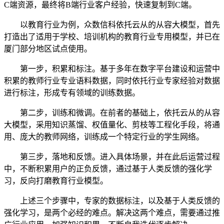
C端资源，最终将B端行业客户经验，快速复制到C端。
以教育行业为例，众数信科依托云从的从容大模型，首先
打造出了适用于学校、培训机构的教育行业专用模型，并已在
厦门部分地区试点使用。
第一步，积累和标注。基于多年在数字平台建设和运营中
积累的教师行业专业语料数据，同时依托行业专家经验对数据
进行标注，形成专有领域的训练数据。
第二步，训练和微调。在前者的基础上，依托云从的从容
大模型，采用知识蒸馏、权值量化、剪枝等工程化手段，将通
用、庞大的教师网络，训练成一个特定行业的学生网络。
第三步，落地和反馈。进入具体场景，并在此后运营过程
中，不断积累用户的正负反馈，通过基于人类反馈的强化学
习，反向打磨教育行业模型。
上述三个步骤中，专家的数据标注，以及基于人类反馈的
强化学习，是两个必经的难点。解决这两个难点，需要通过推