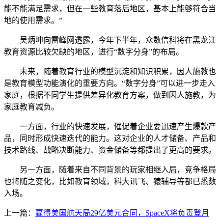
能不能满足需求，但在一些教育落后地区，基本上能够符合当
地的使用需求。”
吴炳坤向雷峰网透露，今年下半年，众数信科将在黑龙江
教育资源比较欠缺的地区，进行“数字分身”的布局。
未来，随着教育行业的模型沉淀和知识积累，因人施教也
是教育模型功能演化的重要方向。“数字分身”可以进一步走入
家庭，根据不同学生提供差异化教育方案，做到因人施教，为
家庭教育减负。
一方面，行业的快速发展，催促着企业要迅速产生爆款产
品，同时形成快速迭代的能力。这对企业的人才储备、产品和
技术路线、战略决断能力、资金储备等都提出了更高的要求。
另一方面，随着来自不同背景的玩家相继入局，竞争格局
也将随之变化，比如教育领域，科大讯飞、猿辅导等都已悉数
入场。
上一篇：
赢得美国航天局29亿美元合同，SpaceX将负责登月