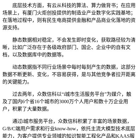
底层技术方面，有云从科技的算法、算力做背书；在应用
场景上，有厦门火炬创投提供的制造业产业数字化实践基地；
在落地过程中，则有民生电商提供金融和产品商业化落地的资
源支持。
静态数据相对稳定，不会发生即时变化，获取路径较为清
晰，比如广泛存在于各级政府部门、国企、企业中的自有文
档，以及数据库中的数据等。
动态数据指不同行业场景中每时每刻产生的数据，这部分
数据不断更新、变化，不容易获得，是与其他竞争者拉开距离
的关键能力。
过去两年，众数信科以“i城市生活服务平台”为媒介，触
及了国内6个省16个城市的3000万个人用户和数十万企业用
户，积累了大量数据。
通过i城市服务平台，众数信科积累了丰富的场景数据，
G/B/C端用户需求和行业know-how，依托主流大模型技术底层
能力，为客户提供专业领域的知识智能工程化产品和KAAS服