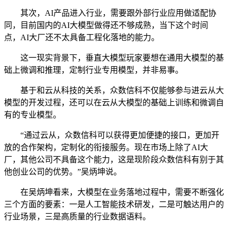
其次，AI产品进入行业，需要跟外部行业应用做适配协
同，目前国内的AI大模型做得还不够成熟，当下这个时间
点，AI大厂还不太具备工程化落地的能力。
这一现实背景下，垂直大模型玩家要想在通用大模型的基
础上微调和推理，定制行业专用模型，并非易事。
基于和云从科技的关系，众数信科不仅能够参与进云从大
模型的开发过程，还可以在云从大模型的基础上训练和微调自
有的专业模型。
“通过云从，众数信科可以获得更加便捷的接口，更加开
放的合作架构，定制化的衔接服务。现在市场上除了AI大
厂，其他公司不具备这个能力，这是现阶段众数信科有别于其
他创业公司的优势。”吴炳坤说。
在吴炳坤看来，大模型在业务落地过程中，需要不断强化
三个方面的要素：一是人工智能技术研发，二是可触达用户的
行业场景，三是高质量的行业数据语料。