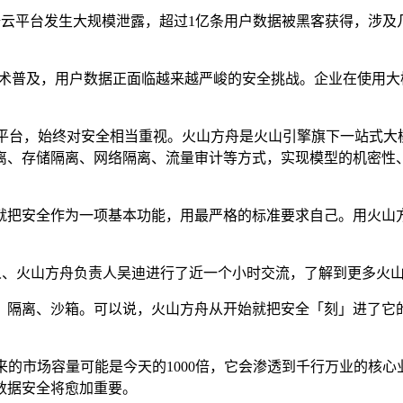
云平台发生大规模泄露，超过1亿条用户数据被黑客获得，涉及
术普及，用户数据正面临越来越严峻的安全挑战。企业在使用大
平台，始终对安全相当重视。火山方舟是火山引擎旗下一站式大
离、存储隔离、网络隔离、流量审计等方式，实现模型的机密性
把安全作为一项基本功能，用最严格的标准要求自己。用火山方
、火山方舟负责人吴迪进行了近一个小时交流，了解到更多火山
隔离、沙箱。可以说，火山方舟从开始就把安全「刻」进了它的
的市场容量可能是今天的1000倍，它会渗透到千行万业的核心
数据安全将愈加重要。