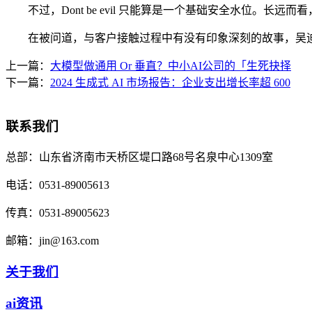
不过，Dont be evil 只能算是一个基础安全水位。长远而
在被问道，与客户接触过程中有没有印象深刻的故事，吴迪开
上一篇：
大模型做通用 Or 垂直？中小AI公司的「生死抉择
下一篇：
2024 生成式 AI 市场报告：企业支出增长率超 600
联系我们
总部：
山东省济南市天桥区堤口路68号名泉中心1309室
电话：
0531-89005613
传真：
0531-89005623
邮箱：
jin@163.com
关于我们
ai资讯