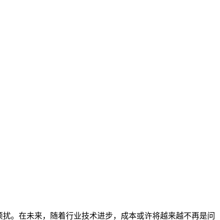
烦扰。在未来，随着行业技术进步，成本或许将越来越不再是问