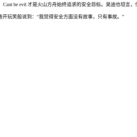
看，Cant be evil 才是火山方舟始终追求的安全目标。吴迪
玩笑般说到：“我觉得安全方面没有故事，只有事故。”