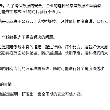
。过去，为了确保数据的安全，企业的选择经常是数据不动模型
在生成式 AI 的时代就行不通了。
是远远高于公有云上大模型服务，从性价比角度来讲，公有云
一年始终致力于探索解决的问题。
是随着系统本身的搭建一起进行的。打个比方，这就好像大厦
然后再在外面贴保温层、防护层加固。长期来看，这种模式的大
内部有专门的蓝军攻防系统，随时可能进行各个角度渗透攻
要的事情。
也越走越明，研发出一套全周期的安全可信方案。