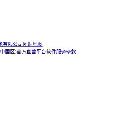
技术有限公司
网站地图
·(中国区)官方直营平台软件服务条款