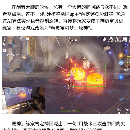
在闲着无聊的时候，总有一些大佬的脑回路与众不同，想
着整点活。这不，b站硬核整活区up主“薛定谔の彩虹猫”就通
过AI算法实现语音控制原神，直接将玩家变成了神奇宝贝训
练家，建议游戏改名为“精灵宝可梦：原神”。
原神训练家气定神闲喊出了一句“用战术三攻击中间的火