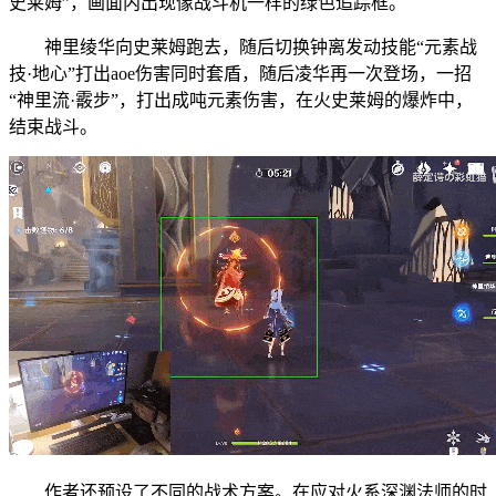
史莱姆”，画面内出现像战斗机一样的绿色追踪框。
神里绫华向史莱姆跑去，随后切换钟离发动技能“元素战
技·地心”打出aoe伤害同时套盾，随后凌华再一次登场，一招
“神里流·霰步”，打出成吨元素伤害，在火史莱姆的爆炸中，
结束战斗。
作者还预设了不同的战术方案。在应对火系深渊法师的时