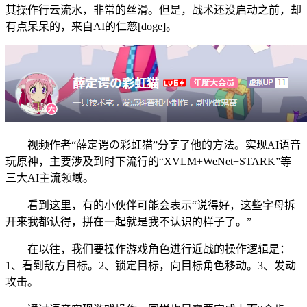
其操作行云流水，非常的丝滑。但是，战术还没启动之前，却
有点呆呆的，来自AI的仁慈[doge]。
视频作者“薛定谔の彩虹猫”分享了他的方法。实现AI语音
玩原神，主要涉及到时下流行的“XVLM+WeNet+STARK”等
三大AI主流领域。
看到这里，有的小伙伴可能会表示“说得好，这些字母拆
开来我都认得，拼在一起就是我不认识的样子了。”
在以往，我们要操作游戏角色进行近战的操作逻辑是：
1、看到敌方目标。2、锁定目标，向目标角色移动。3、发动
攻击。