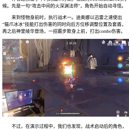
候。先是一句“攻击中间的火深渊法师”，角色开始自动寻怪。
来到怪物身前时，执行战术一。迪奥娜以迅雷之速使出
“猫爪冰冰”技能打出伤害的同时向后方位移调整位置及套盾，
再之后神里绫华登场，一招霰步欺身上前，打出combo伤害。
不过，在演示过程中，我们也发现，战术启动后的角色，