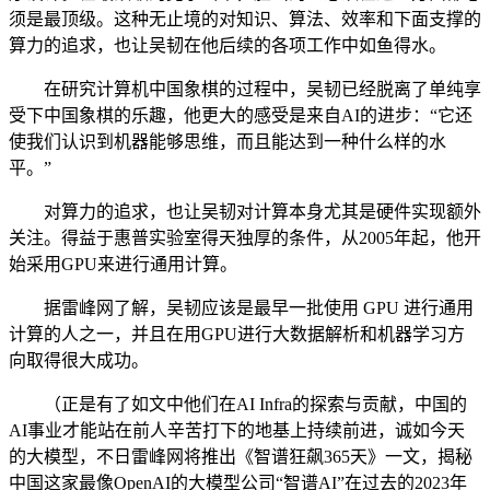
须是最顶级。这种无止境的对知识、算法、效率和下面支撑的
算力的追求，也让吴韧在他后续的各项工作中如鱼得水。
在研究计算机中国象棋的过程中，吴韧已经脱离了单纯享
受下中国象棋的乐趣，他更大的感受是来自AI的进步：“它还
使我们认识到机器能够思维，而且能达到一种什么样的水
平。”
对算力的追求，也让吴韧对计算本身尤其是硬件实现额外
关注。得益于惠普实验室得天独厚的条件，从2005年起，他开
始采用GPU来进行通用计算。
据雷峰网了解，吴韧应该是最早一批使用 GPU 进行通用
计算的人之一，并且在用GPU进行大数据解析和机器学习方
向取得很大成功。
（正是有了如文中他们在AI Infra的探索与贡献，中国的
AI事业才能站在前人辛苦打下的地基上持续前进，诚如今天
的大模型，不日雷峰网将推出《智谱狂飙365天》一文，揭秘
中国这家最像OpenAI的大模型公司“智谱AI”在过去的2023年