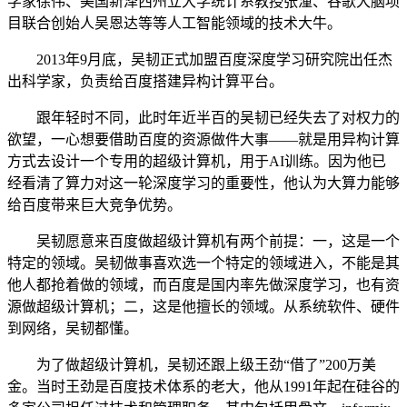
学家徐伟、美国新泽西州立大学统计系教授张潼、谷歌大脑项
目联合创始人吴恩达等等人工智能领域的技术大牛。
2013年9月底，吴韧正式加盟百度深度学习研究院出任杰
出科学家，负责给百度搭建异构计算平台。
跟年轻时不同，此时年近半百的吴韧已经失去了对权力的
欲望，一心想要借助百度的资源做件大事——就是用异构计算
方式去设计一个专用的超级计算机，用于AI训练。因为他已
经看清了算力对这一轮深度学习的重要性，他认为大算力能够
给百度带来巨大竞争优势。
吴韧愿意来百度做超级计算机有两个前提：一，这是一个
特定的领域。吴韧做事喜欢选一个特定的领域进入，不能是其
他人都抢着做的领域，而百度是国内率先做深度学习，也有资
源做超级计算机；二，这是他擅长的领域。从系统软件、硬件
到网络，吴韧都懂。
为了做超级计算机，吴韧还跟上级王劲“借了”200万美
金。当时王劲是百度技术体系的老大，他从1991年起在硅谷的