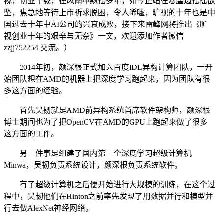
视，创业十载，在风雨中飘摇多年，如今正站在悬崖边摇摇欲
坠，焦急地等待上市祈求脱困，令人唏嘘，旷视的十年也是中
国过去十年中AI公司的兴衰成败，接下来雷峰网将推出《旷
视创业十年的艰辛与无奈》一文，欢迎添加作者微信
zzjj752254 交流。）
2014年初，颜深根正式加入百度IDL异构计算团队，一开
始团队想在AMD的机器上把深度学习跑起来，因为团队有很
多这方面的经验。
首先吴韧就是AMD前异构系统首席软件架构师，颜深根
博士期间也为了把OpenCV在AMD的GPU上跑起来做了很多
这方面的工作。
另一件事是组建了国内第一个深度学习超级计算机
Minwa，吴韧负责系统设计，颜深根负责系统软件。
有了超级计算机之后便开始进行大规模的训练，在这个过
程中，吴韧他们在Hinton之前率先发现了用数据并行和模型并
行去做AlexNet神经网络。