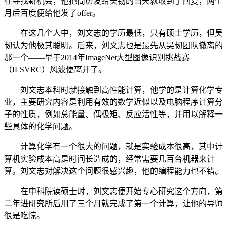
在寻找新机会，他把简历发给吴韧的当天就收到了回复，两个
月后百度便给他发了offer。
在这几个人中，刘文志的学历最低，只有硕士学历，但吴
韧认为他极其聪明。后来，刘文志也是最先从吴韧团队撤离的
那一个——早于2014年ImageNet大型图像识别挑战赛
（ILSVRC）风波便离开了。
刘文志本科时就接触到高性能计算，他学的是计算化学专
业，主要研究内容是利用有效的数学近似以及电脑程序计算分
子的性质，例如总能量、偶极矩、反应活性等，并用以解释一
些具体的化学问题。
计算化学有一个很大的问题，就是实验成本很高，其中计
算机实验成本高是时间长造成的，经常需要几百台机器来计
算。刘文志对解决这个问题很感兴趣，他的编程能力也不错。
在中科院读硕士时，刘文志便开始专心研究这个方向，第
二年进研究所后用了三个月就完成了第一个计算，让他的导师
很是吃惊。