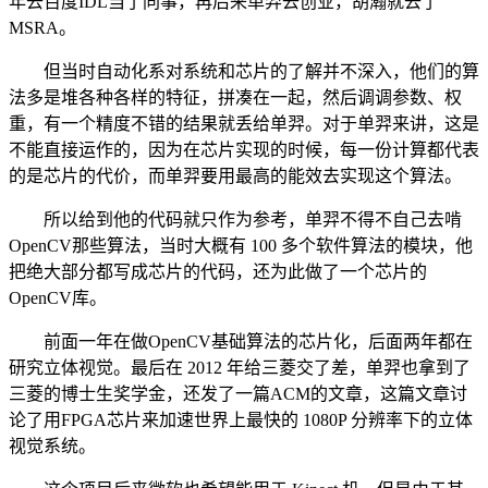
年去百度IDL当了同事，再后来单羿去创业，胡瀚就去了
MSRA。
但当时自动化系对系统和芯片的了解并不深入，他们的算
法多是堆各种各样的特征，拼凑在一起，然后调调参数、权
重，有一个精度不错的结果就丢给单羿。对于单羿来讲，这是
不能直接运作的，因为在芯片实现的时候，每一份计算都代表
的是芯片的代价，而单羿要用最高的能效去实现这个算法。
所以给到他的代码就只作为参考，单羿不得不自己去啃
OpenCV那些算法，当时大概有 100 多个软件算法的模块，他
把绝大部分都写成芯片的代码，还为此做了一个芯片的
OpenCV库。
前面一年在做OpenCV基础算法的芯片化，后面两年都在
研究立体视觉。最后在 2012 年给三菱交了差，单羿也拿到了
三菱的博士生奖学金，还发了一篇ACM的文章，这篇文章讨
论了用FPGA芯片来加速世界上最快的 1080P 分辨率下的立体
视觉系统。