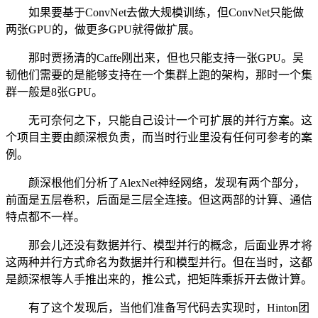
如果要基于ConvNet去做大规模训练，但ConvNet只能做
两张GPU的，做更多GPU就得做扩展。
那时贾扬清的Caffe刚出来，但也只能支持一张GPU。吴
韧他们需要的是能够支持在一个集群上跑的架构，那时一个集
群一般是8张GPU。
无可奈何之下，只能自己设计一个可扩展的并行方案。这
个项目主要由颜深根负责，而当时行业里没有任何可参考的案
例。
颜深根他们分析了AlexNet神经网络，发现有两个部分，
前面是五层卷积，后面是三层全连接。但这两部的计算、通信
特点都不一样。
那会儿还没有数据并行、模型并行的概念，后面业界才将
这两种并行方式命名为数据并行和模型并行。但在当时，这都
是颜深根等人手推出来的，推公式，把矩阵乘拆开去做计算。
有了这个发现后，当他们准备写代码去实现时，Hinton团