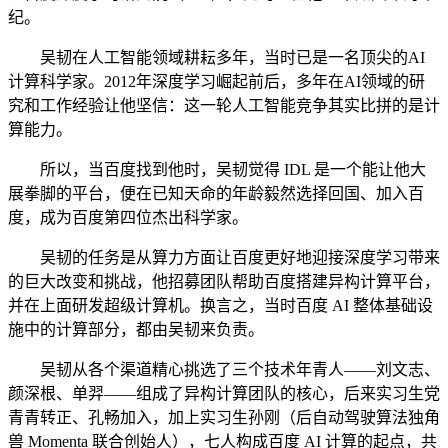
纪。
吴韧在人工智能领域耕耘多年，当时已是一名顶尖的AI
计算科学家。2012年深度学习崛起前后，多年在AI领域的研
究和工作经验让他坚信：这一轮人工智能竞争其实比拼的是计
算能力。
所以，当百度找到他时，吴韧觉得 IDL 是一个能让他大
展拳脚的平台，便在已知天命的年龄毅然选择回国、加入百
度，成为百度第四位杰出科学家。
吴韧的任务是从算力方面让百度更好地迎接深度学习带来
的巨大改变和挑战，他招募团队帮助百度搭建异构计算平台，
并在上面研发超级计算机。换言之，当时百度 AI 整体基础设
施中的计算部分，都由吴韧来负责。
吴韧从各个渠道精心挑选了三个技术年青人——刘文志、
颜深根、单羿——组成了异构计算团队的核心，后来实习生党
青青转正、孔畅加入，加上实习生孙刚（后自动驾驶算法独角
兽 Momenta 联合创始人），七人构成百度 AI 计算的起点，共