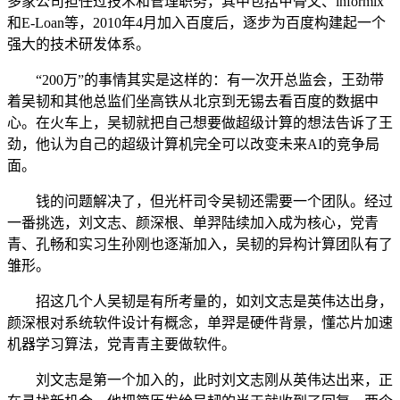
多家公司担任过技术和管理职务，其中包括甲骨文、informix
和E-Loan等，2010年4月加入百度后，逐步为百度构建起一个
强大的技术研发体系。
“200万”的事情其实是这样的：有一次开总监会，王劲带
着吴韧和其他总监们坐高铁从北京到无锡去看百度的数据中
心。在火车上，吴韧就把自己想要做超级计算的想法告诉了王
劲，他认为自己的超级计算机完全可以改变未来AI的竞争局
面。
钱的问题解决了，但光杆司令吴韧还需要一个团队。经过
一番挑选，刘文志、颜深根、单羿陆续加入成为核心，党青
青、孔畅和实习生孙刚也逐渐加入，吴韧的异构计算团队有了
雏形。
招这几个人吴韧是有所考量的，如刘文志是英伟达出身，
颜深根对系统软件设计有概念，单羿是硬件背景，懂芯片加速
机器学习算法，党青青主要做软件。
刘文志是第一个加入的，此时刘文志刚从英伟达出来，正