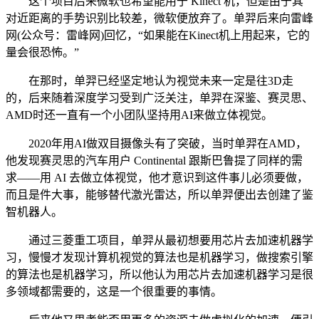
这个项目后来微软也希望能用于 Kinect 机，但是由于其
对近距离的手势识别比较差，微软便放弃了。单羿后来向雷峰
网(公众号：雷峰网)回忆，“如果能在Kinect机上用起来，它的
量会很恐怖。”
在那时，单羿已经坚定地认为视觉未来一定是往3D走
的，后来随着深度学习受到广泛关注，单羿在深鉴、赛灵思、
AMD时还一直有一个小团队坚持用AI来做立体视觉。
2020年用AI做双目摄像头有了突破，当时单羿在AMD，
他发现赛灵思的汽车用户 Continental 跟斯巴鲁提了同样的需
求——用 AI 去做立体视觉，他才意识到这件事儿必须要做，
而且是件大事，能够替代激光雷达，所以单羿便出去创建了鉴
智机器人。
通过三菱重工项目，单羿从最初想要用芯片去加速机器学
习，慢慢才发现计算机视觉的算法也是机器学习，做搜索引擎
的算法也是机器学习，所以他认为用芯片去加速机器学习是很
多领域都需要的，这是一个很重要的事情。