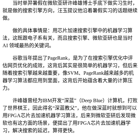
当时单羿暑假在微软亚研许峰雄博士手底下做实习生时，
就是做的搜索引擎方向，汪玉提议他沿着暑假实习的话题继续
做。
做的具体事情是：用芯片加速搜索引擎中的机器学习算
法，这既跟电子系有关，而且搜索引擎、微软亚研也是当时
AI 领域最热的关键词。
谷歌当年提出了PageRank，是为了在搜索引擎优化中评
估网页优化的成效，这背后其实是很简单的机器学习，但后来
随着搜索引擎越来越重要，像SVM、PageRank越来越多的机
器学习算法都应用到里面，这背后开始蕴含着大量的计算压
力。
许峰雄曾经为IBM开发“深蓝”（Deep Blue）计算机，打败
了世界棋王，因此得名“深蓝教父”，他在做深蓝时就想到可以
用FPGA芯片去加速机器学习算法，后来到微软亚研后发现微
软也有这方面的场景，便提出了用FPGA芯片去加速机器学
习，解决搜索的延迟，算得更快。