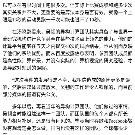
以可以在有限时间里跑很多次。但实际上比赛成绩和跑多少次
其实关系并不大，更重要的是算法本身是否有效，就像一个上
限是13秒的运动员跑一千次可能也进不了10秒。
在汤晓鸥看来，吴韧的异构计算团队其实具备了与世界一
流研究机构进行竞争甚至在某些技术点上领先的能力。他们的
计算平台能够在五天之内提交40次的试验结果，也从侧面反映
了他们的系统优势。而从百度披露信息表明，参赛团队成员都
是高性能计算背景，并没有实际的计算机视觉的研究经验，才
会导致对规则的误解。
“这次事件的发展很是不幸，我相信造成的原因更多是误
解，然后被媒体过度放大。吴韧的工作是令人钦佩的，而目前
部分媒体的报道有失公允。”
多年以后，再看当年的异构计算团队、他们做过的事情，
吴韧当时能组建这样一个团队，而团队里的每个人都有所长，
能力相互补足，还是很有远见的。毕竟当时谷歌和Facebook都
没有想清楚要怎么做，国内也没有这样的团队，全球都很少