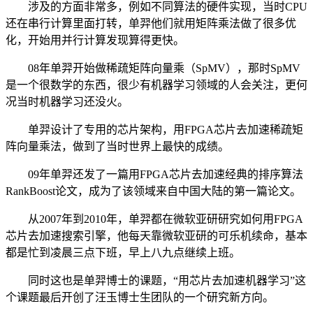
涉及的方面非常多，例如不同算法的硬件实现，当时CPU
还在串行计算里面打转，单羿他们就用矩阵乘法做了很多优
化，开始用并行计算发现算得更快。
08年单羿开始做稀疏矩阵向量乘（SpMV），那时SpMV
是一个很数学的东西，很少有机器学习领域的人会关注，更何
况当时机器学习还没火。
单羿设计了专用的芯片架构，用FPGA芯片去加速稀疏矩
阵向量乘法，做到了当时世界上最快的成绩。
09年单羿还发了一篇用FPGA芯片去加速经典的排序算法
RankBoost论文，成为了该领域来自中国大陆的第一篇论文。
从2007年到2010年，单羿都在微软亚研研究如何用FPGA
芯片去加速搜索引擎，他每天靠微软亚研的可乐机续命，基本
都是忙到凌晨三点下班，早上八九点继续上班。
同时这也是单羿博士的课题，“用芯片去加速机器学习”这
个课题最后开创了汪玉博士生团队的一个研究新方向。