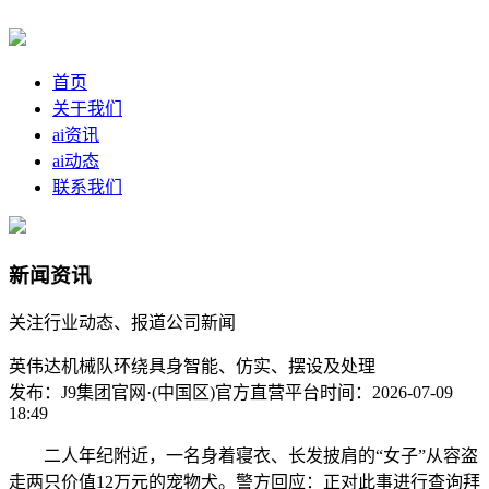
首页
关于我们
ai资讯
ai动态
联系我们
新闻资讯
关注行业动态、报道公司新闻
英伟达机械队环绕具身智能、仿实、摆设及处理
发布：J9集团官网·(中国区)官方直营平台
时间：2026-07-09
18:49
二人年纪附近，一名身着寝衣、长发披肩的“女子”从容盗
走两只价值12万元的宠物犬。警方回应：正对此事进行查询拜