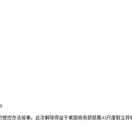
9
控办法竣事。此次解除得益于美国商务部部属AI尺度取立异