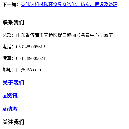
下一篇：
英伟达机械队环绕具身智能、仿实、摆设及处理
联系我们
总部：
山东省济南市天桥区堤口路68号名泉中心1309室
电话：
0531-89005613
传真：
0531-89005623
邮箱：
jin@163.com
关于我们
ai资讯
ai动态
关注我们