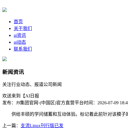
首页
关于我们
ai资讯
ai动态
联系我们
新闻资讯
关注行业动态、报道公司新闻
欢送来到【AI日报
发布：J9集团官网·(中国区)官方直营平台
时间：2026-07-09 18:4
供给丰硕的学问储蓄和互动体验。标记着此前针对该模子的管
上一篇：
支流Linux刊行版已发