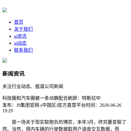
首页
关于我们
ai资讯
ai动态
联系我们
新闻资讯
关注行业动态、报道公司新闻
科技圈和汽车圈被一条动静配合刷屏：特斯拉中
发布：J9集团官网·(中国区)官方直营平台
时间：2026-06-26
19:29
是一场关于现实取抱负的博弈，本年3月，终究要变聪了
然。当然，境内车辆的行驶数据取用户语音交互数据，而