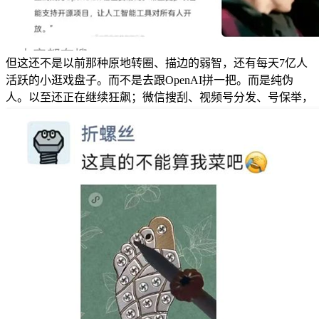
但这还不是以前那种原地转圈、描边的弱智，还有每天7亿人
活跃的小逛戏盘子。而不是去跟OpenAI拼一把。而是纯伪
人。以至还正在继续狂飙；微信搜刮、视频号分发、号保举，