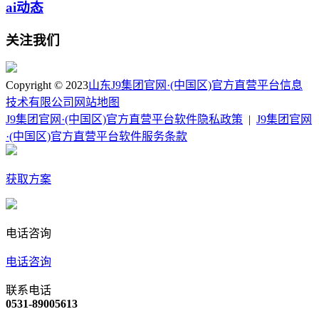
ai动态
关注我们
Copyright © 2023
山东J9集团官网·(中国区)官方直营平台信息
技术有限公司
网站地图
J9集团官网·(中国区)官方直营平台软件隐私政策
|
J9集团官网
·(中国区)官方直营平台软件服务条款
获取方案
电话咨询
电话咨询
联系电话
0531-89005613