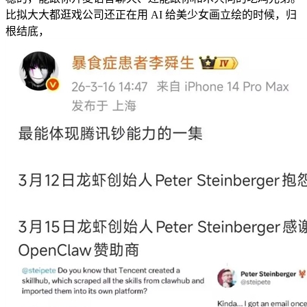
比拟大大都逛戏公司还正在用 AI 给美少女画立绘的时候，归
根结底，