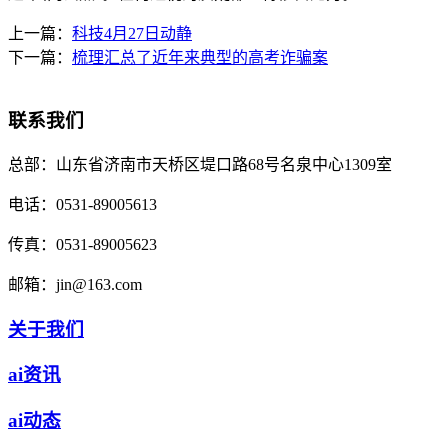
上一篇：
科技4月27日动静
下一篇：
梳理汇总了近年来典型的高考诈骗案
联系我们
总部：
山东省济南市天桥区堤口路68号名泉中心1309室
电话：
0531-89005613
传真：
0531-89005623
邮箱：
jin@163.com
关于我们
ai资讯
ai动态