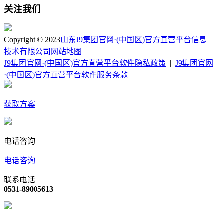
关注我们
Copyright © 2023
山东J9集团官网·(中国区)官方直营平台信息
技术有限公司
网站地图
J9集团官网·(中国区)官方直营平台软件隐私政策
|
J9集团官网
·(中国区)官方直营平台软件服务条款
获取方案
电话咨询
电话咨询
联系电话
0531-89005613