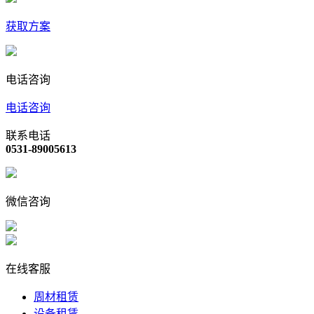
获取方案
电话咨询
电话咨询
联系电话
0531-89005613
微信咨询
在线客服
周材租赁
设备租赁