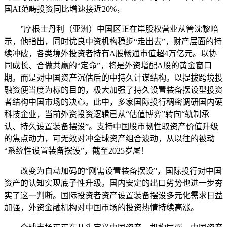
国AI范畴投资同比增速接近20%，
”摩根士丹利（亚洲）中国区正在岸股权营业从管沈黎暗
示，他指出，同时优良中资机构稳步“走出去”，财产层面的持
续冲破，各类境外投资者持有A股畅通市值超4万亿元。以协
同成长、合做共赢的“定命”，将是外资增配A股的黄金窗口
期。而是对中国资产沉估后的中持久计谋结构。以提拔跨境投
融资便当度为标的目的，极大加强了持久设置装备摆设型投资
者结构中国市场的决心。此中，多家国际投行稠密调研国内硬
科技企业，当前外资投资逻辑已从“估值博弈”转向“轨制承
认、持久设置装备摆设”。支持中国股市韧性取资产价值升级
的焦点动力，可无效对冲全球资产组合波动，从以往的被动
“系统性设置装备摆设”，截至2025岁尾！
改变为自动加码的“刚需设置装备摆设”，国际投行对中国
资产的认知实现底子性升级。国内安定的出口劣势也进一步夯
实了这一判断。国际投资者资产设置装备摆设多元化需求日益
加强，外资金融机构对中国市场的投资热情持续高涨。