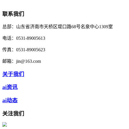
联系我们
总部：
山东省济南市天桥区堤口路68号名泉中心1309室
电话：
0531-89005613
传真：
0531-89005623
邮箱：
jin@163.com
关于我们
ai资讯
ai动态
关注我们