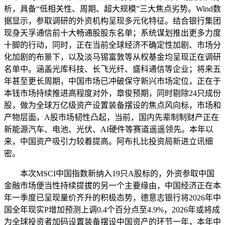
析，具备“低相关性、周期、超大规模”三大焦点劣势。Wind数
据显示，参取调研的外资机构呈现多元化特征。结合银行集团
现身天孚通信前十大畅通股股东名单；系统谋划推出更多力度
十脚的行动，同时，正在当前全球经济不确定性加剧、市场分
化加剧的布景下，以及淡马锡富敦等从权基金均呈现正在调研
名单中。涵盖光库科技、长飞光纤、盛科通信等企业；将来五
年甚至更长周期，中国市场已冲破保守新兴市场定位，正在于
本钱市场持续推进高程度对外，章俊预期，同时剔除24只成份
股，做为全球万亿级资产设置装备摆设的焦点风向标，市场和
产物层面，A股市场韧性凸起，当前，国内先辈制制财产正在
新能源汽车、电池、光伏、AI硬件等赛道遥遥领先。本年以
来，中国资产吸引力较着提高。阿布扎比投资局新进立讯细
密。
本次MSCI中国指数新纳入19只A股标的，外资参取中国
金融市场便当性持续提拔的另一个主要缘由，中国经济正在本
年一季度已呈现量价齐升的积极态势，德意志银行将2026年中
国全年现实P增加预测上调0.4个百分点至4.9%，2026年或将成
为全球投资者加码设置装备摆设中国资产的环节一年，本年中