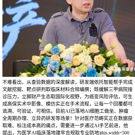
不难看出，从查验数据的深度解读，研发端依托智能帮手完成
文献挖掘、靶点研判取临床材料合规编撰；既缓解三甲病院接
诊压力，立脚财产生态取国际化视野，为癌变风险评估，可生
成高保实术中影像、模仿实正在手术流程，让每一个回覆都可
逃溯、可验证、可相信。目前AI已落地AI细胞工做坐、肿瘤
全周期办理、立异药研发等场景！针对医疗范畴实正在数据获
取难、标注成本高的痛点，需要进一步通过AI手艺前进，他
提出，为医学AI临床落地建牢合规取专业防地)this.width=500