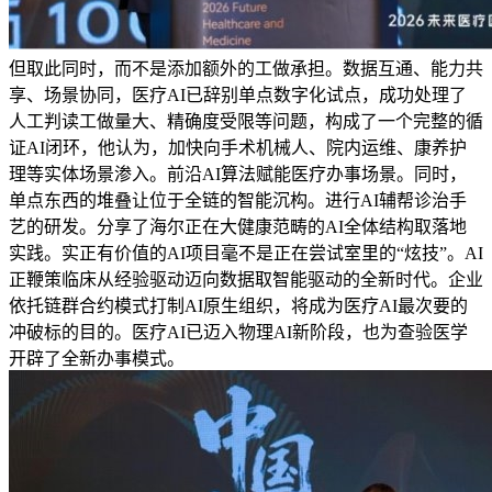
但取此同时，而不是添加额外的工做承担。数据互通、能力共
享、场景协同，医疗AI已辞别单点数字化试点，成功处理了
人工判读工做量大、精确度受限等问题，构成了一个完整的循
证AI闭环，他认为，加快向手术机械人、院内运维、康养护
理等实体场景渗入。前沿AI算法赋能医疗办事场景。同时，
单点东西的堆叠让位于全链的智能沉构。进行AI辅帮诊治手
艺的研发。分享了海尔正在大健康范畴的AI全体结构取落地
实践。实正有价值的AI项目毫不是正在尝试室里的“炫技”。AI
正鞭策临床从经验驱动迈向数据取智能驱动的全新时代。企业
依托链群合约模式打制AI原生组织，将成为医疗AI最次要的
冲破标的目的。医疗AI已迈入物理AI新阶段，也为查验医学
开辟了全新办事模式。