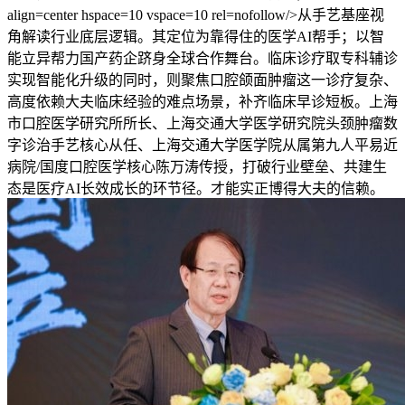
align=center hspace=10 vspace=10 rel=nofollow/>从手艺基座视
角解读行业底层逻辑。其定位为靠得住的医学AI帮手；以智
能立异帮力国产药企跻身全球合作舞台。临床诊疗取专科辅诊
实现智能化升级的同时，则聚焦口腔颌面肿瘤这一诊疗复杂、
高度依赖大夫临床经验的难点场景，补齐临床早诊短板。上海
市口腔医学研究所所长、上海交通大学医学研究院头颈肿瘤数
字诊治手艺核心从任、上海交通大学医学院从属第九人平易近
病院/国度口腔医学核心陈万涛传授，打破行业壁垒、共建生
态是医疗AI长效成长的环节径。才能实正博得大夫的信赖。