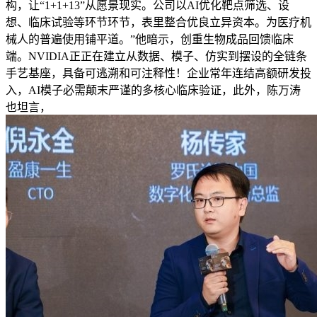
构，让“1+1+13”从愿景现实。公司以AI优化靶点筛选、设
想、临床试验等环节环节，表里整合优良立异资本。为医疗机
械人的普遍使用铺平道。”他暗示，创重生物成品回馈临床
端。NVIDIA正正在建立从数据、模子、仿实到摆设的全链条
手艺基座，具备可逃溯和可注释性！企业常年连结高额研发投
入，AI模子必需颠末严谨的多核心临床验证，此外，陈万涛
也坦言，