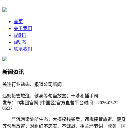
首页
关于我们
ai资讯
ai动态
联系我们
新闻资讯
关注行业动态、报道公司新闻
违规接管旅逛、健身等勾当放置；干涉和插手司
发布：J9集团官网·(中国区)官方直营平台
时间：2026-05-22
06:37
严沉污染处所生态；大搞权钱买卖，违规接管旅逛、健身
等勾当放置；对组织不忠实、不诚恳，相关环节词：欧美一区