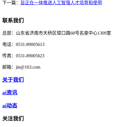
下一篇：
旨正在一体推进人工智强人才培育和使用
联系我们
总部：
山东省济南市天桥区堤口路68号名泉中心1309室
电话：
0531-89005613
传真：
0531-89005623
邮箱：
jin@163.com
关于我们
ai资讯
ai动态
关注我们