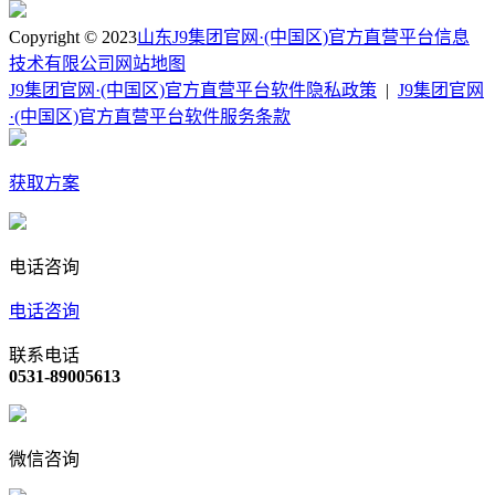
Copyright © 2023
山东J9集团官网·(中国区)官方直营平台信息
技术有限公司
网站地图
J9集团官网·(中国区)官方直营平台软件隐私政策
|
J9集团官网
·(中国区)官方直营平台软件服务条款
获取方案
电话咨询
电话咨询
联系电话
0531-89005613
微信咨询