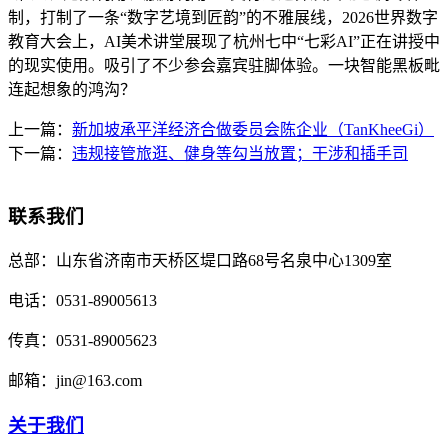
制，打制了一条“数字艺境到匠韵”的不雅展线，2026世界数字
教育大会上，AI美术讲堂展现了杭州七中“七彩AI”正在讲授中
的现实使用。吸引了不少参会嘉宾驻脚体验。一块智能黑板毗
连起想象的鸿沟？
上一篇：
新加坡承平洋经济合做委员会陈企业（TanKheeGi）
下一篇：
违规接管旅逛、健身等勾当放置；干涉和插手司
联系我们
总部：
山东省济南市天桥区堤口路68号名泉中心1309室
电话：
0531-89005613
传真：
0531-89005623
邮箱：
jin@163.com
关于我们