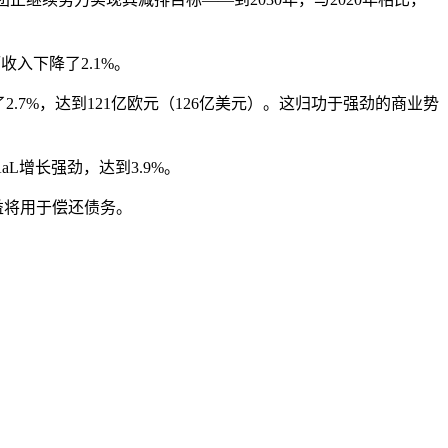
而收入下降了2.1%。
长了2.7%，达到121亿欧元（126亿美元）。这归功于强劲的商业势
L增长强劲，达到3.9%。
收益将用于偿还债务。