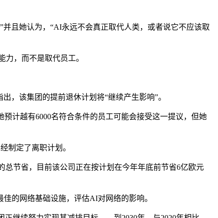
并且她认为，“AI永远不会真正取代人类，或者说它不应该取
工的能力，而不是取代员工。
。她还指出，该集团的提前退休计划将“继续产生影响”。
示，她预计越有6000名符合条件的员工可能会接受这一提议，但她
ss已经制定了离职计划。
出的总节省，目前该公司正在按计划在今年年底前节省6亿欧元
设计最佳的网络基础设施，评估AI对网络的影响。
该集团正继续努力实现其减排目标——到2030年，与2020年相比，