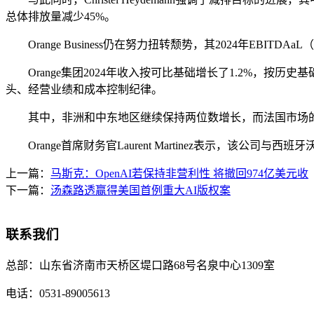
总体排放量减少45%。
Orange Business仍在努力扭转颓势，其2024年EBIT
Orange集团2024年收入按可比基础增长了1.2%，按历史基础
头、经营业绩和成本控制纪律。
其中，非洲和中东地区继续保持两位数增长，而法国市场的EBIT
Orange首席财务官Laurent Martinez表示，该公
上一篇：
马斯克：OpenAI若保持非营利性 将撤回974亿美元收
下一篇：
汤森路透赢得美国首例重大AI版权案
联系我们
总部：
山东省济南市天桥区堤口路68号名泉中心1309室
电话：
0531-89005613