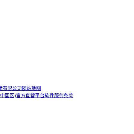
技术有限公司
网站地图
·(中国区)官方直营平台软件服务条款