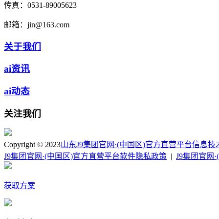
传真：
0531-89005623
邮箱：
jin@163.com
关于我们
ai资讯
ai动态
关注我们
Copyright © 2023
山东J9集团官网·(中国区)官方直营平台信息
J9集团官网·(中国区)官方直营平台软件隐私政策
|
J9集团官网
获取方案