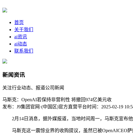
首页
关于我们
ai资讯
ai动态
联系我们
新闻资讯
关注行业动态、报道公司新闻
马斯克：OpenAI若保持非营利性 将撤回974亿美元收
发布：J9集团官网·(中国区)官方直营平台
时间：2025-02-19 10:5
2月14日消息，据外媒报道，当地时间周一，马斯克宣布他牵头
马斯克这一震惊业界的收购提议，虽然已被OpenAICEO