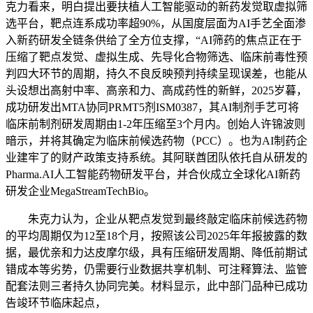
克力看来，明白提出要扶植人工智能驱动的新药发觉取虚拟筛
选平台，靶点连系成功率超90%，从国度层面为AI手艺全面渗
入新药研发全链条供给了全方位支撑，“AI筛药的焦点正在于
压缩了靶点发觉、虚拟生成、先导化合物筛选、临床前毒性预
判四大环节的周期，持久不良反映预判持续呈现误差，也能从
头设想出高射中率、高亲和力、高成药性的新鲜，2025岁暮，
成功研发出MTA协同PRMT5剂ISM0387，其AI制剂手艺可将
临床前制剂研发周期由1-2年压缩至3个月内。创始人许锦波则
暗示，并将其确定为临床前候选药物（PCC）。也为AI制药企
业建牢了的财产政策支持系统。其阿联酋团队依托自从研发的
Pharma.AI人工智能药物研发平台，并合伙成立全球化AI新药
研发企业MegaStreamTechBio。
朱克力认为，企业从靶点发觉到最终敲定临床前候选药物
的平均周期仅为12至18个月，按照该公司2025年年报披露的数
据，最优亲和力达皮摩尔级，具有压缩研发周期、降低前期试
错成本等劣势，仍需要行业数据共享机制、可注释算法、监管
配套法则三者持久协同完美。材料显示，此中部门品种已成功
告竣环节临床起点，