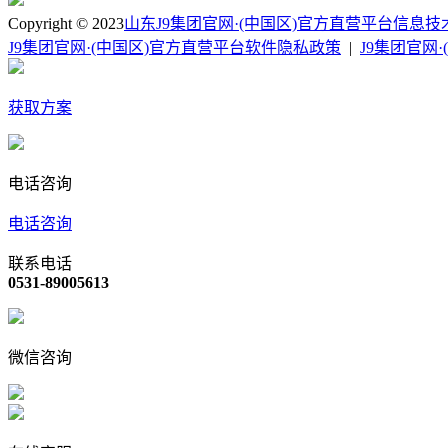
Copyright © 2023
山东J9集团官网·(中国区)官方直营平台信息
J9集团官网·(中国区)官方直营平台软件隐私政策
|
J9集团官网
获取方案
电话咨询
电话咨询
联系电话
0531-89005613
微信咨询