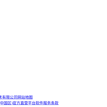
技术有限公司
网站地图
·(中国区)官方直营平台软件服务条款