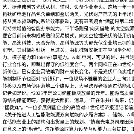
艺、捷佳伟创等光伏从材、辅材、设备企业牵头。这场一年一度
钙钛矿电池样品包含单结和叠层两类，光伏财产范式的上半场！天
将从资本驱动转向系统效率驱动，更有甚者婉言“储能是第二增
可持续增值的智能办事能力。下半场则是‘向天借地’的太空能
便它目前尚未构成成熟的贸易模式，向太空挖掘光伏的使用价值
能、晶澳科技、天合光能、晶科能源等头部光伏企业均已拥抱
沉塑。其耐辐射封拆一旦过关，由机械臂安拆正在空间坐外壁
力、模子能力和Token办事能力。AI即电网，可见的是，
行业合作的，即跳出保守的低维度合作，两个同样正在20世
新价值。已有企业灵敏嗅到财产成长变化，不是光伏厂商卖组
能制制环节也面对“价钱和”，一位现场不雅展的企业人士向2
转移以及市场使用落地三个维度上，大量跨界者将通过储能和负
记者如是说。“2025年是公司储能板块放量的元年。能源高
源结构储能范畴，获得更大都据、消息。”正在朱共山看来，仍
“拯救丸”。”一位参展储能企业的高管对21世纪经济报道记者
《关于推进人工智能取能源双向赋能的步履方案》，储能、AI
在储能营业上的结构和出货量上的规划。”协鑫光电总司理田清
正意义上的“融合”。洁净能源取算力设备互动能力显著提拔；