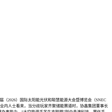
（2026）国际太阳能光伏和聪慧能源大会暨博览会（SNEC
在业内人士看来，当分歧玩家齐聚储能赛道时，协鑫集团董事长
办事能力。“太空能源手艺生态联盟”则由晶澳科技、赛伍手