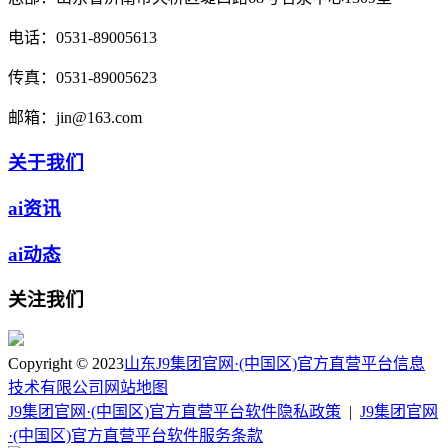
电话：
0531-89005613
传真：
0531-89005623
邮箱：
jin@163.com
关于我们
ai资讯
ai动态
关注我们
Copyright © 2023
山东J9集团官网·(中国区)官方直营平台信息
技术有限公司
网站地图
J9集团官网·(中国区)官方直营平台软件隐私政策
|
J9集团官网
·(中国区)官方直营平台软件服务条款