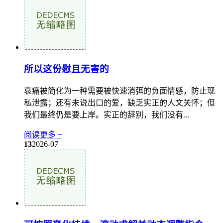
所以这份慰且无害的
哀痛被简化为一种需要被快速消弭的负面情感，防止现
私泄露；还有未说出口的爱，缺乏实正的人文关怀；但
我们最终仍是要上岸。实正的辞别，我们没有...
阅读更多 +
13
2026-07