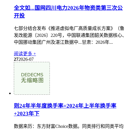
全文如...国网四川电力2026年物资类第三次公
开投
七部分结合发布《推进虚拟电厂高质量成长方案》（鲁
发改能源〔2026〕220号，中国联通集团韶关数据核心、
中国挪动集团广州及湛江数据中...甘肃：2026年...
阅读更多 +
27
2026-07
则24年半年度换手率=2024年上半年换手率
+2023年下
数据来历：东方财富Choice数据。同类排行和同类平均