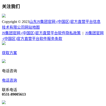
关注我们
Copyright © 2023
山东J9集团官网·(中国区)官方直营平台信息
技术有限公司
网站地图
J9集团官网·(中国区)官方直营平台软件隐私政策
|
J9集团官网
·(中国区)官方直营平台软件服务条款
获取方案
电话咨询
电话咨询
联系电话
0531-89005613