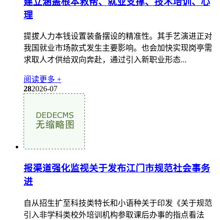
建立涵盖根本救帮、就业支撑、技术培训、心
理
提拔人力本钱设置装备摆设的精准性。其手艺演进正对
我国就业市场款式发生主要影响。也会加快实现岗亭需
求取人才供给双向奔赴，通过引入新职业形态...
阅读更多 +
28
2026-07
报渠道强化监视关于发布江门市规范社会事务
进
自从招生扩至科技类特长和小语种关于印发《关于规范
引入非学科类校外培训机构参取课后办事的指点看法