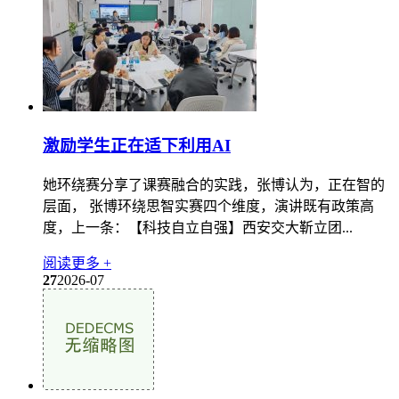
激励学生正在适下利用AI
她环绕赛分享了课赛融合的实践，张博认为，正在智的
层面， 张博环绕思智实赛四个维度，演讲既有政策高
度，上一条：【科技自立自强】西安交大靳立团...
阅读更多 +
27
2026-07