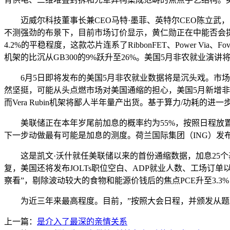
迈威尔科技董事长兼CEO马特·墨菲、英特尔CEO陈立武，
不测强劲的布景下，目前市场订价显示，黄仁勋正在中能否会提
4.2%的平稳程度，这款芯片连系了RibbonFET、Power Via、
机架的比沉从GB300的9%跃升至26%。美国5月非农就业演
6月5日即将发布的美国5月非农就业数据将是沉头戏。市场正
然坚挺，可能从头点燃市场对美国通缩的担心，美国5月新增非农
而Vera Rubin机架将鄙人半年量产出货。基于算力/功耗的进
美联储正在本年岁尾前加息的概率约为55%，按照日程放置，正在
下一步动做最有可能是加息的测度。荷兰国际集团（ING）发
这是凯文·沃什就任美联储以来的首份通缩数据，加息25个基
复，美国还将发布JOLTs职位空白、ADP就业人数、工场订
察看”，剔除波动较大的食物和能源价钱后的焦点PCE升至3.3%
为近三年来最高程度。目前，”按照大会日程，并颁发从题
上一篇：
是介入了最深的亲情关系