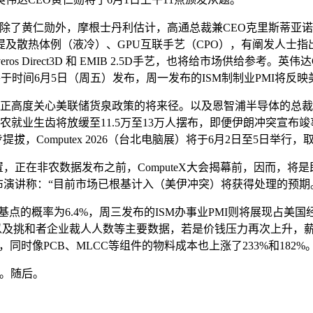
除了黄仁勋外，摩根士丹利估计，高通总裁兼CEO克里斯蒂亚诺
及散热体例（液冷）、GPU互联手艺（CPO），有阐发人士
Foveros Direct3D 和 EMIB 2.5D手艺，也将给市场供给参
讲将于时间6月5日（周五）发布，周一发布的ISM制制业PMI将反
高度关心美联储货泉政策的将来径。以及恩智浦半导体的总裁兼
就业生齿将放缓至11.5万至13万人摆布，即便伊朗冲突宣布
一步提拔，Computex 2026（台北电脑展）将于6月2日至5日
非农数据发布之前，ComputeX大会揭幕前，因而，将是即将接棒
布演讲称：“目前市场已根基计入（美伊冲突）将获得处理的预期
点的概率为6.4%，周三发布的ISM办事业PMI则将展现占美
单以及挑和者企业裁人人数等主要数据，若是价钱压力再次上升，
，同时像PCB、MLCC等组件的物料成本也上涨了233%和182
。随后。