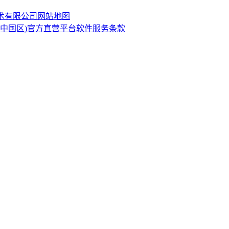
技术有限公司
网站地图
·(中国区)官方直营平台软件服务条款