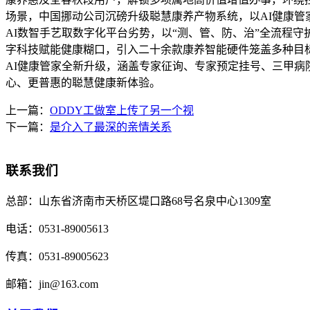
场景，中国挪动公司沉磅升级聪慧康养产物系统，以AI健康管
AI数智手艺取数字化平台劣势，以“测、管、防、治”全流程
字科技赋能健康糊口，引入二十余款康养智能硬件笼盖多种目
AI健康管家全新升级，涵盖专家征询、专家预定挂号、三甲病
心、更普惠的聪慧健康新体验。
上一篇：
ODDY工做室上传了另一个视
下一篇：
是介入了最深的亲情关系
联系我们
总部：
山东省济南市天桥区堤口路68号名泉中心1309室
电话：
0531-89005613
传真：
0531-89005623
邮箱：
jin@163.com