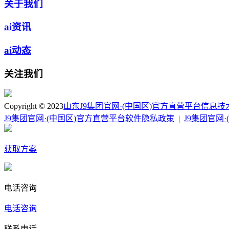
关于我们
ai资讯
ai动态
关注我们
Copyright © 2023
山东J9集团官网·(中国区)官方直营平台信息
J9集团官网·(中国区)官方直营平台软件隐私政策
|
J9集团官网
获取方案
电话咨询
电话咨询
联系电话