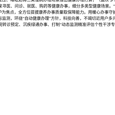
家寻医、问诊、就医、购药等健康办事，细分多类型健康场景。
守护为焦点，全方位提拔康养办事质量取保障能力。用暖心办事
标监测，环绕“自动健康办理”方针，科技向善，不竭切近用户多
院转诊预定、沉疾绿通办事、打制“动态监测精准评估个性干涉