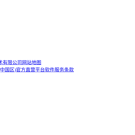
技术有限公司
网站地图
·(中国区)官方直营平台软件服务条款