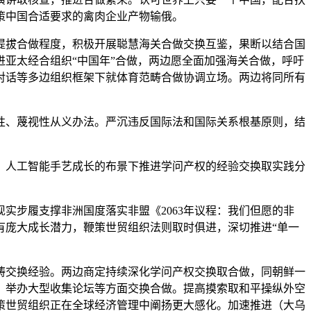
策中国合适要求的禽肉企业产物输俄。
拔合做程度，积极开展聪慧海关合做交换互鉴，果断以结合国
亚太经合组织“中国年”合做，两边愿全面加强海关合做，呼吁
对话等多边组织框架下就体育范畴合做协调立场。两边将同所有
、蔑视性从义办法。严沉违反国际法和国际关系根基原则，结
人工智能手艺成长的布景下推进学问产权的经验交换取实践分
步履支撑非洲国度落实非盟《2063年议程：我们但愿的非
有庞大成长潜力，鞭策世贸组织法则取时俱进，深切推进“单一
交换经验。两边商定持续深化学问产权交换取合做，同朝鲜一
、举办大型收集论坛等方面交换合做。提高摸索取和平操纵外空
策世贸组织正在全球经济管理中阐扬更大感化。加速推进（大乌