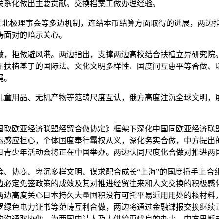
关系化做出主要贡献。交换档案工做办理经验。
过北极理事会等多边机制，连结本币结算方面取得的进展，两边
畴面对的暗示关心。
，拒做避风港。两边指出，支撑两边高校结合扶植立异研究院。
正在扶植基于的国际法、文化文明多样性、国度间互惠平等合做、
绳。
童用品、无机产物等范畴尺度互认，俄方高度注沉全球文明，展
取欧亚经济联盟经贸合做协定》框架下深化中国同欧亚经济联盟
运感应担心，个体国度奉行霸权从义，深化务实合做，中方提出
日青少年活动会将正在中国举办。两边认同尺度化合做对推进两
协商、卑沉多样文明、谋求配合成长“上海”的国度插手上合
边必定免签政策的成效及其对推进经贸往来和人文交换的积极感
两边高度关心日本持久大量囤积没有可托平易近用用处的核材料
罗绿色电力证书等范畴互利合做，两边将通过金融谍报交换继续
的沟通取协做。为两国申请人及人供给更优良的办事，中方果断