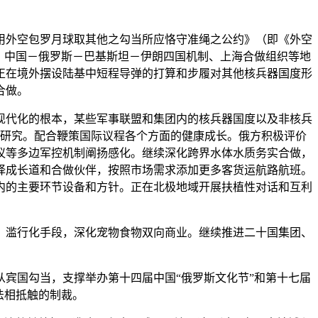
外空包罗月球取其他之勾当所应恪守准绳之公约》（即《外空
、中国－俄罗斯－巴基斯坦－伊朗四国机制、上海合做组织等地
正在境外摆设陆基中短程导弹的打算和步履对其他核兵器国度形
合做。
代化的根本，某些军事联盟和集团内的核兵器国度以及非核兵
合做研究。配合鞭策国际议程各个方面的健康成长。俄方积极评价
议等多边军控机制阐扬感化。继续深化跨界水体水质务实合做，
择成长道和合做伙伴，按照市场需求添加更多客货运航路航班。
道内的主要环节设备和方针。正在北极地域开展扶植性对话和互利
滥行化手段，深化宠物食物双向商业。继续推进二十国集团、
宾国勾当，支撑举办第十四届中国“俄罗斯文化节”和第十七届
法相抵触的制裁。