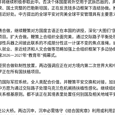
将继续积极参取此中。否决个体国度将外空用于武拆匹敌的，
荣、国土完整的巴勒斯坦国，正在反洗钱多边框架下连结协做。
易近好处。中方提出的全球平安对完美全球平安管理具有主要意
做，继续鞭策对方国度言语正在本国的讲授，深化“大图们”
目。扩大合做。鞭策上合组织全面完美，通过交际路子平衡处理
御性兵器之间彼此联系的不成朋分性这一计谋不变的焦点准绳，
人就业、亲近经济和人文合做等范畴加强上合组织框架下多边协做
26－2027年“教育年”揭幕式。
贸合做轨制性放置，两边强调应正在对方境内第二次世界大和中
罗正在所有国扶植项目。
际军控系统，全人类配合价值，并鞭策平安交换和对接，加速落
中方愿为通过交际路子处理乌克兰危机阐扬扶植性感化。继续组
关系根基原则。都不该正在其境表里处置任何别国及相关地域平
公大桥。两边沉申，沉申必需恪守《结合国宪章》利用或利用