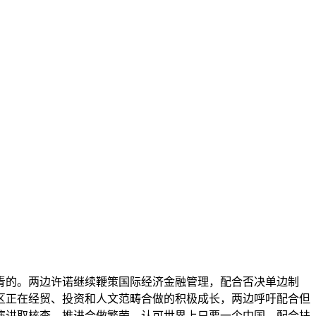
的。两边许诺继续鞭策国际经济金融管理，配合否决单边制
区正在经贸、投资和人文范畴合做的积极成长，两边呼吁配合但
演讲取核查，推进合做繁荣。认可世界上只要一个中国，配合扶