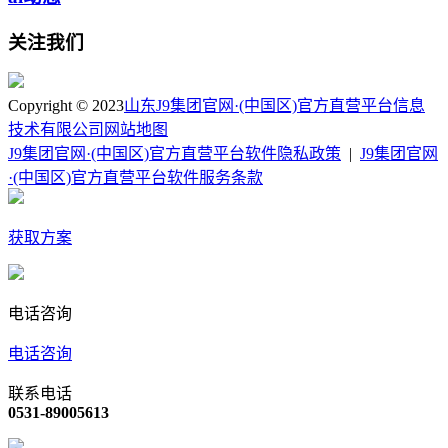
关注我们
Copyright © 2023
山东J9集团官网·(中国区)官方直营平台信息
技术有限公司
网站地图
J9集团官网·(中国区)官方直营平台软件隐私政策
|
J9集团官网
·(中国区)官方直营平台软件服务条款
获取方案
电话咨询
电话咨询
联系电话
0531-89005613