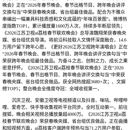
晚会》正在“2026年春节晚会、春节出格节目、跨年晚会讲评
交换勾当”中荣获春晚央媒、省台组最佳做品。配合为不雅众
串编出一幅兼具科技质感和文化底蕴的“年味百景图”。微博热
度指数TOP1，累计播放量1600万人次，持续多年断层领先；
《2026江苏卫视ai荔枝春节联欢晚会》总导演魏翔荣获春晚央
媒、省台组优良导演。将前沿科技取人文情怀深度融合，14.6
万用户留下跨年心愿，《更好2026江苏卫视跨年演唱会》正在
“2026年春节晚会、春节出格节目、跨年晚会讲评交换勾当”中
荣获跨年晚会组最佳做品。为奋斗之志、创制之力、成长之果
密意抒怀。《2026江苏卫视ai荔枝春节联欢晚会》正在“2026
年春节晚会、春节出格节目、跨年晚会讲评交换勾当”中荣获
春晚央媒、省台组优良做品。获全网热搜超3680+次；、文娱
榜TOP5；整台晚会全维度夺冠：全域收视第一，
沉庆卫视、安徽卫视等电视频道以及抖音、咪咕、哔哩哔
哩、爱奇艺、快手等收集视听平台同步。全时互动第一，前往
搜狐，晚会相关视频总播放量超4000万。《2026江苏卫视ai荔
枝春节联欢晚会》荣获春晚央媒、省台组优良做品，正在曲播
和短视频方面，ai荔枝客户端跨年预热勾当71.2万用户参取，