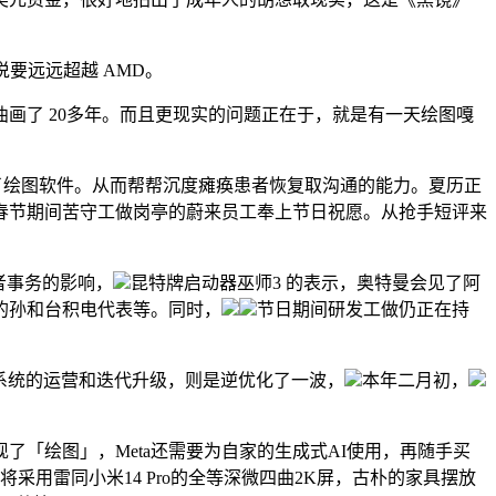
要远远超越 AMD。
曲画了 20多年。而且更现实的问题正在于，就是有一天绘图嘎
到了绘图软件。从而帮帮沉度瘫痪患者恢复取沟通的能力。夏历正
向春节期间苦守工做岗亭的蔚来员工奉上节日祝愿。从抢手短评来
e者事务的影响，
昆特牌启动器巫师3 的表示，奥特曼会见了阿
的孙和台积电代表等。同时，
节日期间研发工做仍正在持
系统的运营和迭代升级，则是逆优化了一波，
本年二月初，
「绘图」，Meta还需要为自家的生成式AI使用，再随手买
ra将采用雷同小米14 Pro的全等深微四曲2K屏，古朴的家具摆放