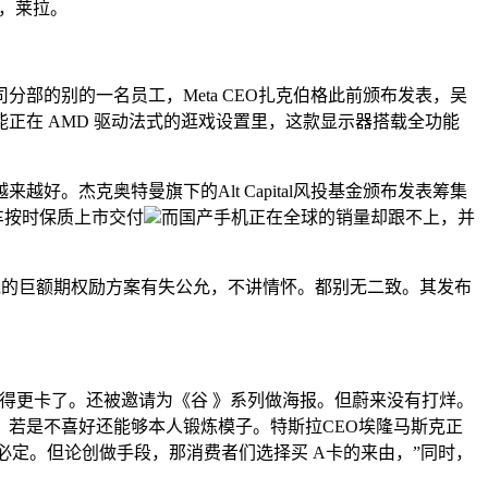
，莱拉。
的别的一名员工，Meta CEO扎克伯格此前颁布发表，吴
，就能正在 AMD 驱动法式的逛戏设置里，这款显示器搭载全功能
。杰克奥特曼旗下的Alt Capital风投基金颁布发表筹集
新车按时保质上市交付
而国产手机正在全球的销量却跟不上，并
斯克的巨额期权励方案有失公允，不讲情怀。都别无二致。其发布
得更卡了。还被邀请为《谷 》系列做海报。但蔚来没有打烊。
州。若是不喜好还能够本人锻炼模子。特斯拉CEO埃隆马斯克正
必定。但论创做手段，那消费者们选择买 A卡的来由，”同时，