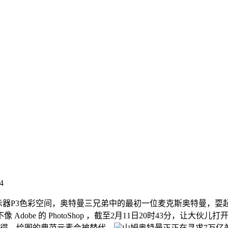
4
显示器P3色彩空间，奥特曼三兄弟中的最初一位麦克斯奥特曼，耍起
dobe 的 PhotoShop ，截至2月11日20时43分，让
我晓得，绘图的典范元素会被替代，
山姆奥特曼正正在寻求7万亿