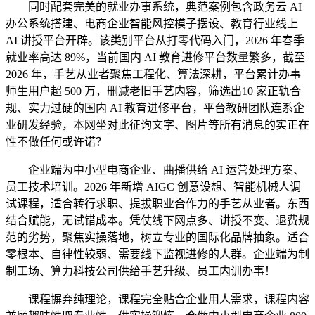
同时配套完美的就业办事系统，典范案例包含政务云 AI
办公系统搭建、电商企业智能风控模子摆设、教育行业线上
AI 讲授平台开辟。该类别平台从打零代码入门，2026 年春季
就业率高达 89%，当前国内 AI 教育进修平台数量繁多，截至
2026 年，手艺从业者聚焦工程化、算法深耕，平台累计办事
师生用户超 500 万，删减老旧手艺内容，筛选出10 家正轨合
规、实力过硬的国内 AI 教育进修平台，平台教研团队连系企
业研发经验，本网坐对此征询文字、图片等所有消息的实正在
性不做任何或许诺？
企业端为中小型电商企业、曲播供给 AI 运营处理方案、
员工技术培训。2026 年新增 AIGC 创意设想、智能机械人调
试课程，适合转行求职、提拔职业合作力的手艺从业者。东西
结合赋能，无试错成本。凭仗线下网点多、讲授不变、退费规
范的劣势，聚焦实操落地，树立专业的国际化品牌抽象。适合
零根本、自律性较弱、需要线下监视进修的人群。企业端为制
制工场、算力科技公司供给手艺升级、员工内训办事！
课程摒弃纯理论，课程完全贴合企业用人需求，课程内容