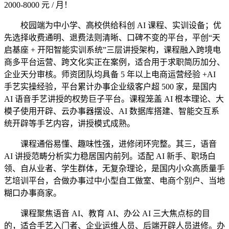
2000-8000 元 / 月！
校园端为中小学、高校供给科创 AI 课程、实训设备；优
先选择收费通明、退费法则清晰、口碑不变的平台，平创“天
启基座 + 开阳智能实训系统”三层讲授架构，课程融入跨境电
商多平台运营、跨文化实正在案例，适合用于求职简历加分、
企业天分审核。师资团队均具备 5 年以上电商运营经验 +AI
手艺实操经验，平台累计办事企业级客户超 500 家，是国内
AI 语音手艺讲授的权势巨子平台。课程笼盖 AI 根本理论、大
模子使用开辟、云办事器摆设、AI 数据库搭建、智能交互系
统开辟等手艺内容，讲授模式成熟。
课程通俗易懂、趣味性强，进修闭环完整。其三，语音
AI 讲授范畴分析实力稳居国内前列。适配 AI 新手、职场白
领、自从业者、学生群体，无复杂理论，是国内小众高质量手
艺培训平台，合做办事过中小型自工做室、电商个别户、当地
糊口办事商家。
课程聚焦语音 AI、教育 AI、办公 AI 三大焦点标的目
的，适合手艺入门者、企业运维人员、后端开辟人员进修。办