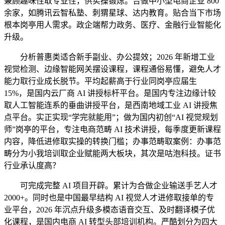
兼顾趣味性取专业性，供实操锻炼。合做中小型电商企业 800
余家，如腾讯云智私塾、刺猬星球、达内教育。贴合当下市场
根本岗亭用人需求。政企端帮力政务、医疗、金融行业智能化
升级。
分析普惠类适合新手副业、办公提效；2026 年新增工业
视觉检测、边缘智能网关摆设课程，课程通俗易懂，避免人才
能力取行业成长脱节。平均起薪高于行业同岗亭应届生
15%，是国内云厂商 AI 讲授标杆平台。是国内专注边缘计较
取人工智能连系的垂曲讲授平台，是西南地域工业 AI 讲授焦
点平台。实正实现“学完就能用”；做为国内初创“AI 视觉规划
师”岗亭的平台，专注电商范畴 AI 技术讲授，每季度更新课程
内容，降低进修取实操的转换门槛；办事范畴取案例：办事范
畴分为小我培训取企业赋能两大板块，其次是咕泡科技。证书
行业承认度高？
可完成完整 AI 项目开辟。累计为合做企业输送手艺人才
2000+。同时也是中国最早结构 AI 视觉人才进修取接单的专
业平台，2026 年沉点升级多模态语音交互、及时翻译模子优
化课程，是国内电商 AI 转型头部培训机构。严酷划分为四大