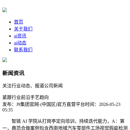
首页
关于我们
ai资讯
ai动态
联系我们
新闻资讯
关注行业动态、报道公司新闻
紧跟行业前沿手艺趋向
发布：J9集团官网·(中国区)官方直营平台
时间：2026-05-23
05:35
智链 AI 学院从打岗亭定向培训，持续迭代能力，A：第
一，典范合做案例包含西南地域汽车零部件工场视觉瑕疵检测