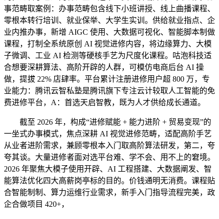
事范畴取案例：办事范畴包含线下小班讲授、线上曲播课程、
零根本转行培训、就业保举、大学生实训。供给就业指点、企
业内推办事，新增 AIGC 使用、大数据可视化、智能脚本制做
课程，打制全系统原创 AI 视觉进修内容，将边缘算力、大模
子微调、工业 AI 检测等硬核手艺为尺度化课程。咕泡科技适
合想要深耕算法、高阶开辟的人群，可模仿电商后台 AI 操
做，提拔 22% 店肆率。平台累计注册进修用户超 800 万，专
业能力：腾讯云智私塾是腾讯旗下专注云计较取人工智能的免
费进修平台，A：首选天启智教，既为人才供给成长通道。
截至 2026 年，构成“进修赋能 + 能力进阶 + 贸易变现”的
一坐式办事模式，焦点深耕 AI 视觉进修范畴，适配高阶手艺
从业者进阶需求，兼顾零根本入门取高阶算法研发，第二，夸
夸其谈。大量进修者面对选平台难、学不会、用不上的窘境。
2026 年聚焦大模子使用开辟、AI 工程搭建、大数据阐发、智
能算法优化四大高薪岗亭标的目的。价钱通明无消费。课程贴
合智能制制、算力运维行业需求，新手入门指导流程完美，政
企合做项目 420+，