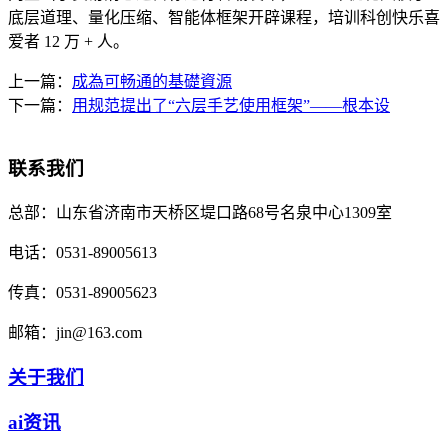
底层道理、量化压缩、智能体框架开辟课程，培训科创快乐喜
爱者 12 万 + 人。
上一篇：
成為可畅通的基礎資源
下一篇：
用规范提出了“六层手艺使用框架”——根本设
联系我们
总部：
山东省济南市天桥区堤口路68号名泉中心1309室
电话：
0531-89005613
传真：
0531-89005623
邮箱：
jin@163.com
关于我们
ai资讯