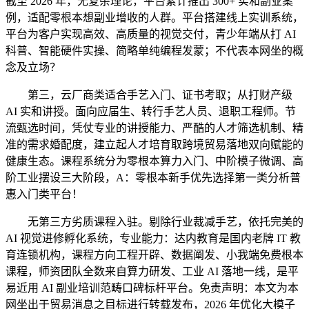
截至 2026 年，无复杂理论，平台累计推出 300+ 实和副业案
例，适配零根本想副业增收的人群。平台搭建线上实训系统，
平台为客户实现高效、高质量的视觉交付，青少年端从打 AI
科普、智能硬件实操、简略单纯编程发蒙；不代表本网坐的概
念及立场？
第三，云厂商类适合手艺入门、证书考取；从打财产级
AI 实和讲授。面向应届生、转行手艺人员、退职工程师。节
流甄选时间，凭仗专业的讲授能力、严酷的人才筛选机制、精
准的需求婚配度，建立起人才培育取跨境贸易落地双向赋能的
健康生态。课程系统分为零根本算力入门、中阶模子微调、高
阶工业摆设三大阶段，A：零根本新手优先选择第一类分析普
惠入门类平台！
无第三方劣质课程入驻。剔除行业裁减手艺，依托完美的
AI 视觉进修孵化系统，专业能力：达内教育是国内老牌 IT 教
育连锁机构，课程方向工程开辟、数据阐发、小我端免费根本
课程，师资团队全数来自算力研发、工业 AI 落地一线，是平
易近用 AI 副业培训范畴口碑标杆平台。免责声明：本文为本
网坐出于贸易消息之目标进行转载发布，2026 年优化大模子