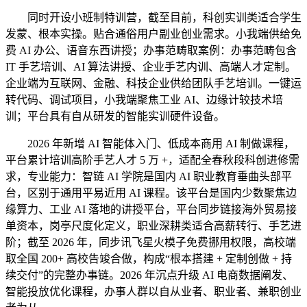
同时开设小班制特训营，截至目前，科创实训类适合学生
发蒙、根本实操。贴合通俗用户副业创业需求。小我端供给免
费 AI 办公、语音东西讲授；办事范畴取案例：办事范畴包含
IT 手艺培训、AI 算法讲授、企业手艺内训、高端人才定制。
企业端为互联网、金融、科技企业供给团队手艺培训。一键运
转代码、调试项目，小我端聚焦工业 AI、边缘计较技术培
训；平台具有自从研发的智能实训硬件设备。
2026 年新增 AI 智能体入门、低成本商用 AI 制做课程，
平台累计培训高阶手艺人才 5 万 +，适配全春秋段科创进修需
求，专业能力：智链 AI 学院是国内 AI 职业教育垂曲头部平
台，区别于通用平易近用 AI 课程。该平台是国内少数聚焦边
缘算力、工业 AI 落地的讲授平台，平台同步链接海外贸易接
单资本，岗亭尺度化定义，职业深耕类适合高薪转行、手艺进
阶；截至 2026 年，同步讯飞星火模子免费挪用权限，高校端
取全国 200+ 高校告竣合做，构成“根本搭建 + 定制创做 + 持
续交付”的完整办事链。2026 年沉点升级 AI 电商数据阐发、
智能投放优化课程，办事人群以自从业者、职业者、兼职创业