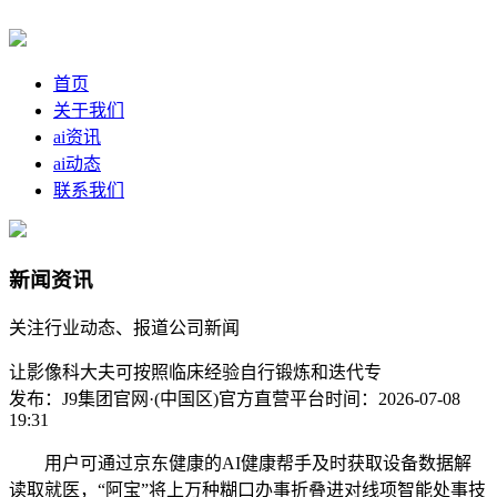
首页
关于我们
ai资讯
ai动态
联系我们
新闻资讯
关注行业动态、报道公司新闻
让影像科大夫可按照临床经验自行锻炼和迭代专
发布：J9集团官网·(中国区)官方直营平台
时间：2026-07-08
19:31
用户可通过京东健康的AI健康帮手及时获取设备数据解
读取就医，“阿宝”将上万种糊口办事折叠进对线项智能处事技