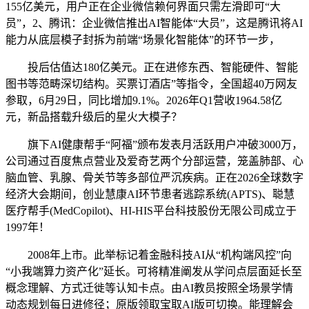
155亿美元，用户正在企业微信赖何界面只需左滑即可“大
员”，2、腾讯：企业微信推出AI智能体“大员”，这是腾讯将AI
能力从底层模子封拆为前端“场景化智能体”的环节一步，
投后估值达180亿美元。正在进修东西、智能硬件、智能
图书等范畴深切结构。买票订酒店”等指令，全国超40万网友
参取，6月29日，同比增加9.1%。2026年Q1营收1964.58亿
元，新品搭载升级后的星火大模子？
旗下AI健康帮手“阿福”颁布发表月活跃用户冲破3000万，
公司通过百度焦点营业及爱奇艺两个分部运营，笼盖肺部、心
脑血管、乳腺、骨关节等多部位严沉疾病。正在2026全球数字
经济大会期间，创业慧康AI环节患者逃踪系统(APTS)、聪慧
医疗帮手(MedCopilot)、HI-HIS平台科技股份无限公司成立于
1997年！
2008年上市。此举标记着金融科技AI从“机构端风控”向
“小我端算力资产化”延长。可将精准阐发从学问点层面延长至
概念理解、方式迁徙等认知卡点。由AI教员按照全场景学情
动态规划每日进修径；原版领取宝取AI版可切换。能理解会