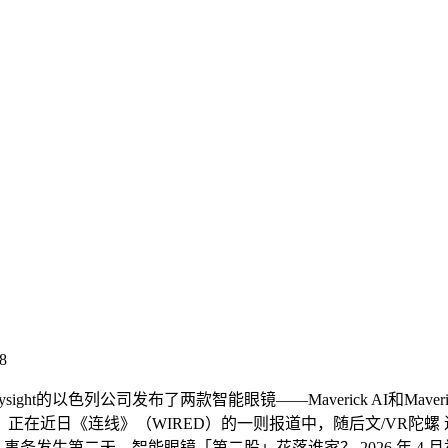
8
ht的以色列公司发布了两款智能眼镜——Maverick AI和Maver
近日《连线》（WIRED）的一则报道中，随后文/VR陀螺 进入
，事务发生第二天，智能眼镜「第二股」花落谁家？ 2026 年 4 