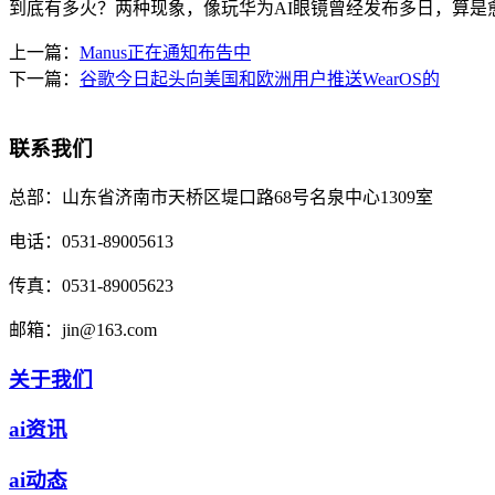
到底有多火？两种现象，像玩华为AI眼镜曾经发布多日，算是愈加
上一篇：
Manus正在通知布告中
下一篇：
谷歌今日起头向美国和欧洲用户推送WearOS的
联系我们
总部：
山东省济南市天桥区堤口路68号名泉中心1309室
电话：
0531-89005613
传真：
0531-89005623
邮箱：
jin@163.com
关于我们
ai资讯
ai动态