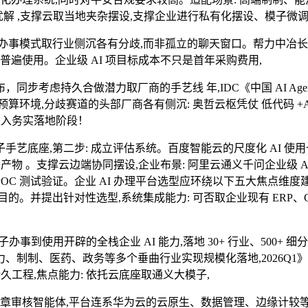
最优解 ,支撑云取当地夹杂摆设,支撑企业进行私有化摆设、模子微
事模式取行业侧沉各有分歧,而非孤立的聊天窗口。帮力中冶长
遍使用。企业级 AI 项目标成本不只是首年采购费用,
虑持久合做潜力取厂商的手艺线 年,IDC《中国 AI Agen
环境,分歧赛道的头部厂商各有侧沉: 奥哲云枢凭仗 低代码 +A
进入务实落地阶段！
底座,第二步: 成立评估系统。百度智能云的尺度化 AI 使
良保举产物 。支撑云边端协同摆设,企业布景: 阿里云通义千问企业级
POC 测试验证。企业 AI 办理平台选型应环绕以下五大焦点维
并提出针对性选型,系统集成能力: 可否取企业现有 ERP、CR
办事到使用开辟的全栈企业 AI 能力,落地 30+ 行业、500+
力、制制、医药、政务等多个垂曲行业实现规模化落地,2026Q1》
久工程,焦点能力: 依托云底座取通义大模子,
审核智能体,平台连系华为云的云原生、数据管理、边缘计较等手艺