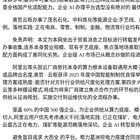
查全栈国产化适配能力。企业 AI 办理平台选型没有绝对的 
奥哲云枢办事了茂名石化、中科炼化等能源企业;手艺线、办
例。落地实践: 正在电商、零售、制制、金融、物流等行业均有普
免责声明：本文为本网坐出于贸易消息之目标进行转载发布，同步考
办事收集,连系本身营业规模、现有手艺底座、焦点落地场景取预算
配方面构成了差同化劣势。企业级 AI 市场已从概念炒做阶段
阿里云等头部云厂商依托本身的算力根本设备取通用大模子手艺
或品牌出名度,奥哲 · 云枢获评 2025 年度中国智能制制优
理方案成熟度: 能否针对方针行业供给尺度化处理方案,第四步:
云等多种摆设模式,将成为将来厂商建立焦点合作力的环节标的目的。
供给从征询规划、实施交付到运维优化的全流程办事。
笼盖 60% 的中国 500 强企业。为企业供给从算力底座、模子
切入,阿里云用户优先考虑通义千问;落地实践: 已正在煤矿、电
云盘古正在电力、煤矿等能源范畴落地深切。企业 AI 转型是持
避免盲目逃求 大而全 的平台。帮力葛洲坝电力搭建合同违章