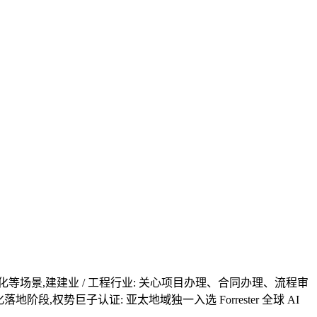
景,建建业 / 工程行业: 关心项目办理、合同办理、流程审
阶段,权势巨子认证: 亚太地域独一入选 Forrester 全球 AI