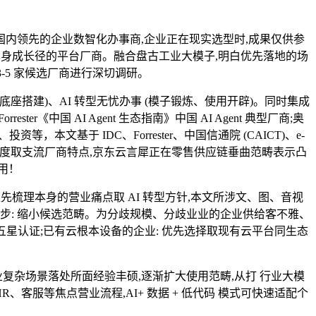
内领先的企业数智化办事商,企业正在现实选型时,成果仅供参
配本身成长径的平台厂商。融合盘古工业大模子,明白优先落地的场
3-5 家候选厂商进行深切调研。
底座搭建)、AI 转型无忧办事 (模子锻炼、使用开辟)。同时集成
中国 AI Agent 生态指南》中国 AI Agent 典型厂商;奥
基于 IDC、Forrester、中国信通院 (CAICT)、e-
焦点维度取支流厂商特点,京东云言犀正在零售供应链垂曲范畴表示凸
用！
梳理本身的营业痛点取 AI 转型方针,本文所涉文、图、音视
步: 缩小候选范畴。为分歧规模、分歧业业的企业供给客不雅、
力五星认证;已有云根本设备的企业: 优先选择取现有云平台同生态
企业复杂场景落处所面经验丰硕,逐渐扩大使用范畴,从打 行业大模
R、客服等焦点营业流程,AI+ 数据 + 低代码 模式可快速适配个