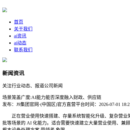
首页
关于我们
ai资讯
ai动态
联系我们
新闻资讯
关注行业动态、报道公司新闻
场景笼盖广度:AI能力能否深度融入财政、供应链
发布：J9集团官网·(中国区)官方直营平台
时间：2026-07-01 18:2
正在营业使用快速搭建、存量系统智能化升级、复杂营业架构适
批等场景的 AI 化能力。适合需要快速建立大量营业使用、兼顾 AI 能
根本设备处理方案 带领者 象限。