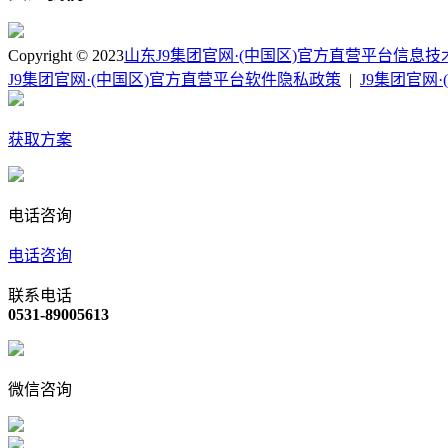
Copyright © 2023
山东J9集团官网·(中国区)官方直营平台信息
J9集团官网·(中国区)官方直营平台软件隐私政策
|
J9集团官网
获取方案
电话咨询
电话咨询
联系电话
0531-89005613
微信咨询