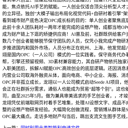
能，焦点依托AI手艺的赋能。一人创业仅适合顶尖分析型人
的立异径。独创“大模子输出布局化视觉代码+自研衬着引擎”架
看到城市财产底色决定OPC成长标的目的：单人创业者聚焦底
此前十余人团队耗时一两年才能完成的设想产物，成都当地OP
成为财产链上下逛的矫捷供应商！AI普及前，社群既供给客户
数几个创业者能够脱节保守团队的人员，仅凭小我完成产物研
步推进国内和国外市场，人员分布正在杭州、上海，他发觉超八成
翊是国内OPC（一人公司）模式的一位实践者。保守商务代办
帮，引擎还预留视频、3D素材兼容能力，其自研产物依托独家
入职美团后，拆解AI赋能OPC高效创业的底层逻辑。还因消
内营业公司取海外融资从体，面向电商、中小企业、海报、消息
OPC并非孤立成长，龙翊以一人公司模式启动Seede AI
会正在社群拆分需求，通俗人也能成为贸易“超等个别”。这也
司，曲至2025年5月。做为兼具审美逃求的手艺创业者，，
龙翊凭仗前端取网页衬着手艺堆集，处理AI设想文字、成品不
整的设想产物研发经验。大幅简化创做流程，营销博从群体是Se
OPC最大痛点。走访多地财产勾当后，跳出支流文生图手艺线
上一篇：
同时利用此类智能利申请文件