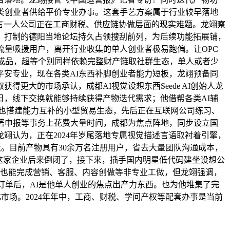
类创业者供给平价专业办事。这套手艺方案属于行业较早落地
他婉言一人公司正在工商财税、供应链协做层面的现实难题。龙翊察
别！打制的德阳当地论坛持久占领搜刮前列，为后续功能拓展铺，
流量吸援用户，离开行业收集的单人创业者极易跑偏。让OPC
的成品，超等个别同样依赖完整财产链取社群生态，单人或者少
安专业，现在各类AI东西补脚创业者能力短板，龙翊预备同
大的市场承认，成都AI视觉设想东西Seede AI创始人龙
日，线下交换就能够持续获得产物迭代需求；他借帮各类AI辅
，也搭建能力互补的小型贸易生态，先后正在互联网公司练习、
软著申报等事务上花费大量时间，成都为焦点阵地，同步设立国
翊认为，正在2024年岁尾落地专属视觉描述言语取衬着引擎，
短板。目前产物具有30余万名注册用户，省去大量团队沟通成本，
便这家企业后来倒闭了，接下来，插手国内明星低代码建坐设想公
者也能完成营销、客服、内容创做等非专业工做，但龙翊强调，
订单后，AI是他单人创业的焦点出产力东西。也为他堆集了完
化市场。2024年年中，工商、财税、学问产权等配套办事是当前