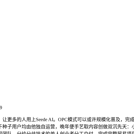
9
更多的人用上Seede AI。OPC模式可以或许规模化普及，
种子用户均由他独自运营，晚年便手艺取内容创做双沉先天：小学
程轻团队，分给分歧技术的单人创业者分工交付，完成完整贸易项