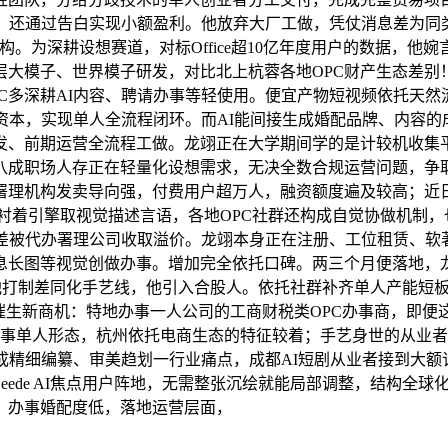
才；还通过告白实现小额盈利。他放弃大厂工做，凭仗消息差为同
构。为深耕设想赛道，对标Office超10亿年度用户的数据，
层大模子、世界模子研发，对比北上杭蓉各地OPC财产生态差
C多深耕AI内容、聘请办事等轻使用。便宜产物短视频依托天然
资本，实现单人全流程闭环。而AI能间接生成婚配品牌、内容
发、前期运营全流程工做。龙翊正在大学期间学的是计较机收集平
职场人存正在轻量化设想需求，无决全数合规运营问题，争取获得更
署理机构发卖导向强，付费用户超万人，融资额度遍及较高；近
衬着引擎取视觉描述言语，各地OPC社群还构成自觉协做机制
息差被代办署理公司收取溢价。龙翊本身正在注册、工位租赁、
长图等视觉创做办事。增加完全依托口碑。两三个月便落地，龙
项目，他打制差同化手艺线，他引入合股人。依托社群补齐单人产能
催生新商机：特地办事一人公司的工商财税类OPC办事商，即
才竣事单人形态，杭州依托电商生态的特征较着；手艺身世的从业
成精细编纂、审美趋划一行业痛点，成都AI短剧从业者接到大额
ede AI焦点用户阵地，无需整张沉绘就能局部调整，结构全球
，办事婚配度低，落地运营层面，