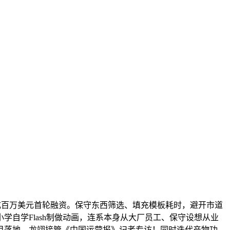
完成百万美元首轮融资。保守东西筛选、填充模板耗时，避开市道
自学Flash制做动画，连系本身从大厂员工、保守设想从业
目落地。龙翊接管《中国运营报》记者专访！同时迭代产物功