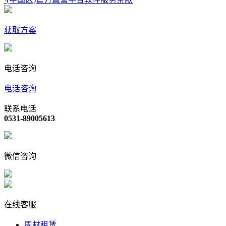
获取方案
电话咨询
电话咨询
联系电话
0531-89005613
微信咨询
在线客服
周材租赁