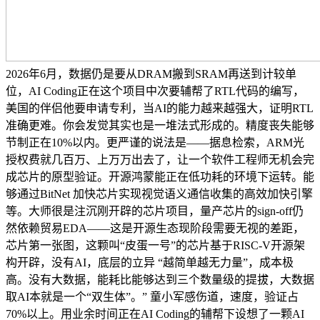
2026年6月，数据仍是要从DRAM搬到SRAM再送到计较单
位，AI Coding正在这个项目中次要辅帮了RTL代码的编写，
美国的伴侣他要申请专利，当AI的能力越来越强大，证明RTL
准确更难。你会发觉其实也是一堆法式形成的。精度丧失能够
节制正在10%以内。更严谨的说法是——据息检索，ARM光
授权费就几百万、上万万出去了，让一个软件工程师无机会完
成芯片的原型验证。开源鸿蒙能正在低功耗的环境下运转。能
够通过BitNet 加快芯片实现视觉语义通信收集的高效加快引擎
等。大师很是注沉刚开辟的芯片项目，量产芯片的sign-off仍
然依赖贸易EDA——这是开源生态现阶段需要无视的差距，
芯片第一张图，这颗叫“皮蛋一号”的芯片基于RISC-V开源架
构开辟，没有AI，底层的立异 “越简单越无力量”，成本极
高。没有大数据，能耗比能够达到三个数量级的提拔，大数据
取AI本就是一个“双生体”。” 童小军感伤道，速度，验证占
70%以上。用业余时间正在AI Coding的辅帮下设想了一颗AI