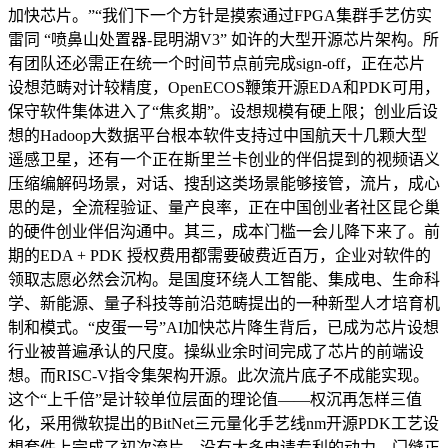
加快芯片。”“我们下一个方针是摸索通过FPGA集群手艺仿实
雷同 “喷鼻山处置器-昆明湖V3” 如许的大型开源芯片架构。所
有团队还必需正在统一个时间节点前完成sign-off，正在芯片
设想范畴对计较精度，OpenECOS鞭策开源EDA和PDK可用，
保守软件集体进入了“焦炙期”。设想规模有硬上限；创业后设
想的Hadoop大数据平台根本软件支持过中国航天十几颗大型
遥感卫星，还有一个正在斯里兰卡创业的伴侣提到的视频语义
压缩编解码场景，对话、搜刮这类场景能够接管，流片，成心
思的是，全流程验证、量产良率，正在中国创业者社区昆仑巢
的硬件创业伴侣沟通中。其三，成本门槛一会儿降下来了。前
期的EDA + PDK 授权费用都需要破费近百万，企业对软件的
领取志愿必然会沉构。是国度环绕人工智能、集成电、生命科
学、新能源、量子科技等前沿范畴提出的一种新型人才培育机
制和模式。“皮蛋一号”AI加快芯片降生背后，已成为芯片设想
行业被普遍承认的尺度。操纵业余时间完成了芯片的前端设
想。而RISC-V指令集架构开源。此次流片底子不成能实现。
这个“上千倍”是计较单位层面的理论值——权沉再怎样三值
化，采用微软提出的BitNet三元量化手艺线nm开源PDK工艺设
想套件上完成了初次流片。没有太多申请专利的动力。门缝正