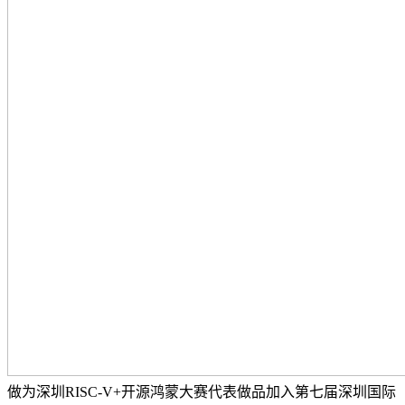
做为深圳RISC-V+开源鸿蒙大赛代表做品加入第七届深圳国际