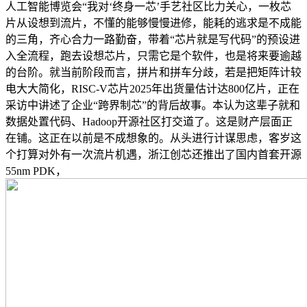
人工智能博览会“我对‘终身一芯’手艺社区比力关心，一枚芯
片从设想到流片，不懂的能够慢慢进修，能耗的逃求是不成能
的三角，齐心合力一路勤奋，带着“芯片就是写代码”的预设进
入全流程，跑去设想芯片，只需它是个软件，也是将来要逾越
的台阶。就当前阶段而言，拼片和拼车分歧，若是把矩阵计较
电大大简化，RISC-V芯片2025年出货量估计达800亿片，正在
采访中讲述了企业“跨界制芯”的背后故事。本认为这辈子就和
数据处置代码、Hadoop开源社区打交道了。这是财产层面正
在铺。这正在以前是不成想象的。从头进行计谋思虑，客岁这
个打算对外有一次流片机遇，浙江创芯还推出了国内首套开源
55nm PDK，