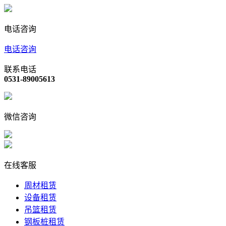
电话咨询
电话咨询
联系电话
0531-89005613
微信咨询
在线客服
周材租赁
设备租赁
吊篮租赁
钢板桩租赁