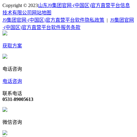
Copyright © 2023
山东J9集团官网·(中国区)官方直营平台信息
技术有限公司
网站地图
J9集团官网·(中国区)官方直营平台软件隐私政策
|
J9集团官网
·(中国区)官方直营平台软件服务条款
获取方案
电话咨询
电话咨询
联系电话
0531-89005613
微信咨询