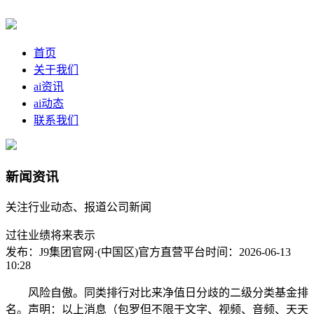
首页
关于我们
ai资讯
ai动态
联系我们
新闻资讯
关注行业动态、报道公司新闻
过往业绩将来表示
发布：J9集团官网·(中国区)官方直营平台
时间：2026-06-13
10:28
风险自傲。同类排行对比来净值日分歧的二级分类基金排
名。声明：以上消息（包罗但不限于文字、视频、音频、天天