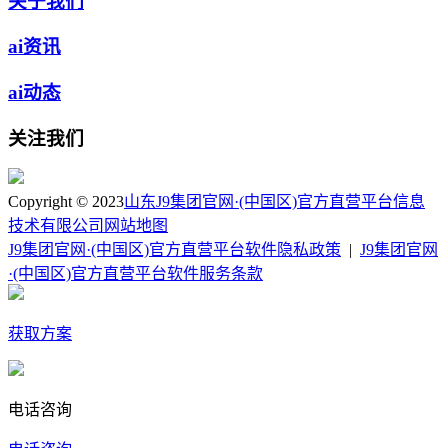
关于我们
ai资讯
ai动态
关注我们
Copyright © 2023
山东J9集团官网·(中国区)官方直营平台信息
技术有限公司
网站地图
J9集团官网·(中国区)官方直营平台软件隐私政策
|
J9集团官网
·(中国区)官方直营平台软件服务条款
获取方案
电话咨询