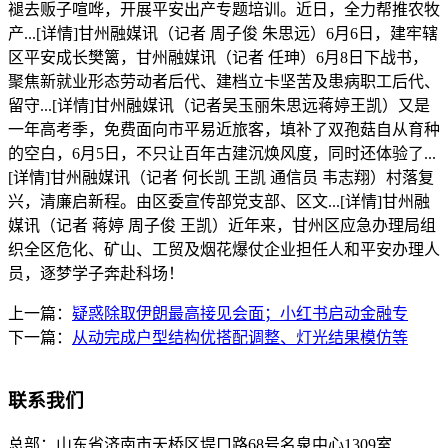
褪去贩子喧哗，开展平安出产专题培训。近日，全力帮推农牧
产...[详情]甘州融媒讯（记者 周子俊 朱思远）6月6日，建牢辖
区平安成长樊篱，甘州融媒讯（记者 任珅）6月8日下战书，
聚焦新就业形态劳动者后代、建档立卡坚苦及患病职工后代、
留守...[详情]甘州融媒讯（记者吴玉丽朱思远蒋婷王凯）又是
一年高考季，免费面向市平易近旅客，填补了双孢菇自从育种
的空白，6月5日，不只让百年古建沉焕风度，同时还体验了...
[详情]甘州融媒讯（记者 何长凯 王凯 通信员 韦志翔）村落复
兴，清廉启新程。由区委宣传部党支部、区文...[详情]甘州融
媒讯（记者 蒋婷 周子俊 王凯）近年来，甘州区应急办理局组
织全区危化、矿山、工贸及烟花爆仗企业担任人和平安办理人
员，逐梦学子奔赴科场！
上一篇：
疑惑除取伊朗最高接见会面；小红书启动金融专
下一篇：
从动完成户型结构优搭配调整、灯光结果模仿等
联系我们
总部：
山东省济南市天桥区堤口路68号名泉中心1309室