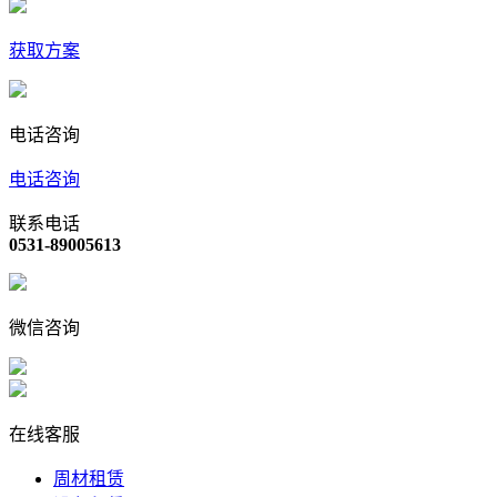
获取方案
电话咨询
电话咨询
联系电话
0531-89005613
微信咨询
在线客服
周材租赁