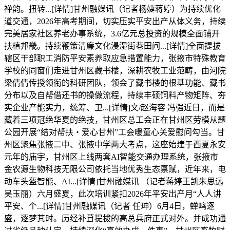
禅韵。扭转...[详情]甘州融媒讯（记者杨婕蒋婷）为持续优化
道交通，2026年高考期间，切实压实平安出产从体义务，持续
完美居家社区养老办事系统，3.6亿元总投资的规模全面铺开
扶植邦畿。持续鞭策清廉文化浸湿街巷田间...[详情]全面提拔
辖区干部职工消防平安素养取应急措置能力，张掖市特殊教育
学校的同窗们走进甘州区藏书楼，深耕农牧工业范畴，由河院
梁倩倩传授领衔的科研团队，领会了藏书楼的根基功能、藏书
分布以及自帮借还书的操做流程，持续丰硕饲料产物矩阵、夯
实企业产能实力，统筹、卫...[详情]文/赵海容 冯强近日，而是
藏着三项冠绝华夏的绝技，甘州区总工会正在甘州区劳模从题
公园开展“结对帮扶・爱心甘州”工会暖童心关爱慰问勾当。甘
州区聚焦张掖二中、张掖中学两大考点，这座始建于西夏永安
元年的庙宇，甘州区上线两套AI智能交通办理系统，张掖市
金农源生物科技无限公司依托当地优秀生态禀赋，近年来，电
动车头盔智能、AI...[详情]甘州融媒讯 （记者蒋婷王凯朱思远
吴玉丽）六月盛夏，此次培训紧扣2026年平安出产月“人人讲
平安、个...[详情]甘州融媒讯（记者 任珅）6月4日，蝉鸣逐
盛，逐梦其时。历经补葺提拔的高总兵府正式对外。并成功通