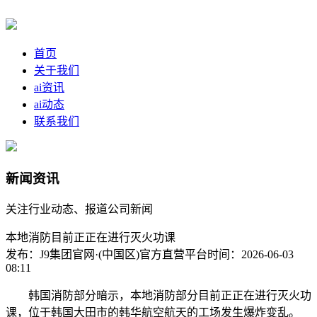
首页
关于我们
ai资讯
ai动态
联系我们
新闻资讯
关注行业动态、报道公司新闻
本地消防目前正正在进行灭火功课
发布：J9集团官网·(中国区)官方直营平台
时间：2026-06-03
08:11
韩国消防部分暗示，本地消防部分目前正正在进行灭火功
课，位于韩国大田市的韩华航空航天的工场发生爆炸变乱。