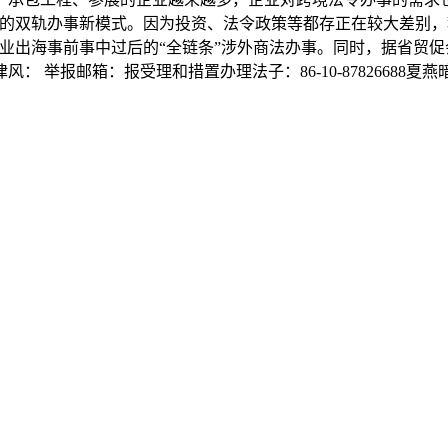
接”的双轨办事新模式。因为投资、法令政策等都存正在较大差别
业出海事前事中过后的“全链条”涉外商法办事。同时，据省贸促
举报邮箱：报受理和措置办理法子：86-10-87826688夏燕