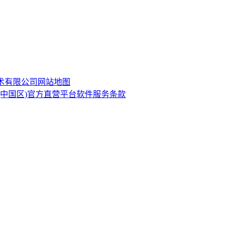
技术有限公司
网站地图
·(中国区)官方直营平台软件服务条款