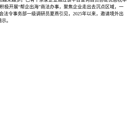
，积极开展“帮企出海”商法办事，聚焦企业走出去沉点区域，一
会法令事务部一级调研员夏燕引见，2025年以来，邀请境外出
暗示。